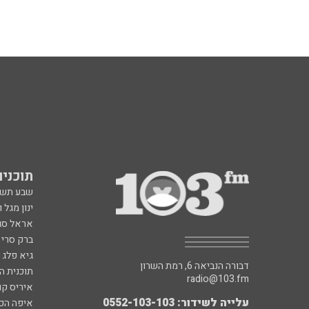
תוכניות fm
שבע תש
ינון מגל 
אראל סג"
ברק סרי 
גיא פלג
דבורה הנביאה 6, רמת השרון
תוכנית ה
radio@103.fm
איריס קו
עלייה לשידור: 0552-103-103
איפה הכ