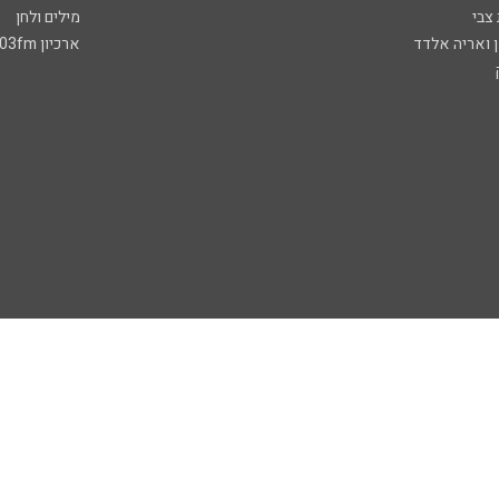
 צבי
מילים ולחן
ן ואריה אלדד
ארכיון 103fm