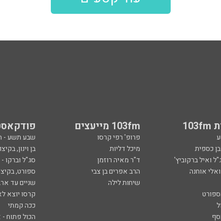
103
103fm מייעצים
פודקאסט
ע
פרופ' רפי קרסו
שבע תשע - 
ובן כספית
מיכל דליות
בן וינון, בקיצו
ל ואיל ברקוביץ'
ד"ר מאיה רוזמן
סג"ל וברקו -
ואלי אוחנה
הרב אפרים בן צבי
ספורט, בקיצו
שיחות לילה
שניים עד ארב
ספורט
קרסו יוצא לא
ל
ככה קמתי
סף
הכול פתוח - א