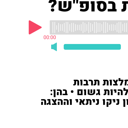
 בסופ"ש?
00:00
1') נתנה המלצות תרבות
יות גשום • בהן:
 ניקו ניתאי וההצגה