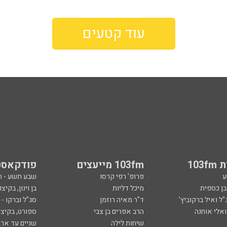
עוד קטעים
103
103fm מייעצים
פודקאסט
ע
פרופ' רפי קרסו
שבע תשע - 
ובן כספית
מיכל דליות
בן וינון, בקיצו
ל ואיל ברקוביץ'
ד"ר מאיה רוזמן
סג"ל וברקו -
ואלי אוחנה
הרב אפרים בן צבי
ספורט, בקיצו
שיחות לילה
שניים עד ארב