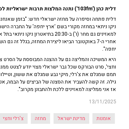
דלית כהן ('103fm') נתנה המלצות תרבות ישראליות לסוף השבוע הקרוב שצפוי להיות גשום.
דלית פתחה וסיפרה על מחזה ישראלי חדש: "בזמן שאנחנו
ניקו ניתאי במחזה מקורי בשם 'ארץ יחפה' על החברה היש
למאזינים גם מחר (ו') ב-20:30 בתיאט
אחרי ה-7 באוקטובר הביאו ליצירת המחזה, בגלל זה גם
יחפה".
היא המשיכה והמליצה גם על ההצגה המבוססת על הסרט צ'ר
וחצי', סרט הבורקס שכל גבר ישראלי מצוי יודע לצטט ממ
תמם שמגלם את צ'רלי, מיקי גבע שמגלם את ששון, וטיילו
גילה. זה קשה להעביר את הסצנה של הביצים על הבמה, אני
אז אני ממליצה למאזינים ללכת ולהתבונן מקרוב".
13/11/2025
אומנות
מדינת ישראל
מחזה
צ'רלי וחצי