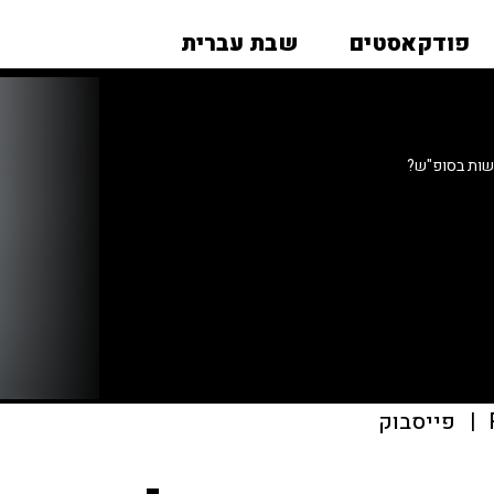
פודקאסטים
שבת עברית
שות בסופ"ש?
|
פייסבוק