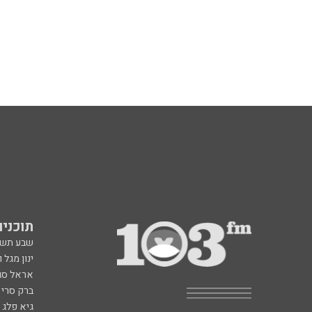
תוכניות fm
שבע תש
ינון מגל 
אראל סג"
ברק סרי 
גיא פלג