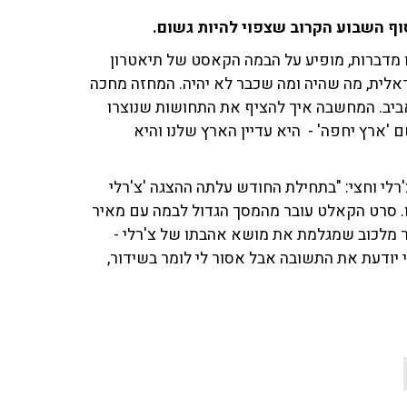
 מדברות, מופיע על הבמה הקאסט של תיאטרון
ראלית, מה שהיה ומה שכבר לא יהיה. המחזה מחכה
רון ניקו ניתאי בתל אביב. המחשבה איך להציף את התחושות שנוצרו
 השם 'ארץ יחפה' - היא עדיין הארץ שלנו והיא
לי וחצי: "בתחילת החודש עלתה ההצגה 'צ'רלי
נו. סרט הקאלט עובר מהמסך הגדול לבמה עם מאיר
ר מלכוב שמגלמת את מושא אהבתו של צ'רלי -
 יודעת את התשובה אבל אסור לי לומר בשידור,