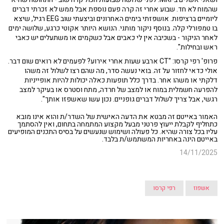
שהמוח לא חד. שבוע אחרי זה קרה פעם נוספת אבל ממש לא זכרתי דברים
ליומיים ברציפות. אושפזתי בימים האחרונים וביצעתי שוב EEG רגיל, שיצא
בו טמפורלי קלה. בנוסף ניקור מותני. הנושא היותר אקוטי כרגע, שלושה ימים
לאחר הניקור - בשכיבה אין לי כאבים אבל כשקמים או משתעלים יש כאבי
ראש ובחילות".
פרופ' רפי קרסו: "CT ארבע שעות אחרי אירוע? לפעמים לא רואים שום דבר.
אולי כדאי לחזור על זה. בואי נעשה סדר, מה שהם רצו לשלול זה משהו
דלקתי או משהו אחר. בדרך כלל תופעות כאלה יכולות להיות אופייניות
להפרעה חשמלית במוח או למצב של חרדה, מתח וסטרס או בעיקר למצב
רגשי, אבל צריך לשלול דברים גופניים. נכון עשו שאשפזו אותך".
האמור באייטם זה מבטא את הדעה האישית של השדר/ת והוא אינו מובא
כתחליף לקבלת ייעוץ פרטני מבעל מקצוע המתמחה בתחום, ואין להסתמך
עליו בכל צורה שהיא. כל פעולה ושימוש שנעשים על בסיס התכנים המופיעים
באייטם הינה באחריות המשתמש/ת בלבד.
14/11/2025
אשפוז
רפי קרסו