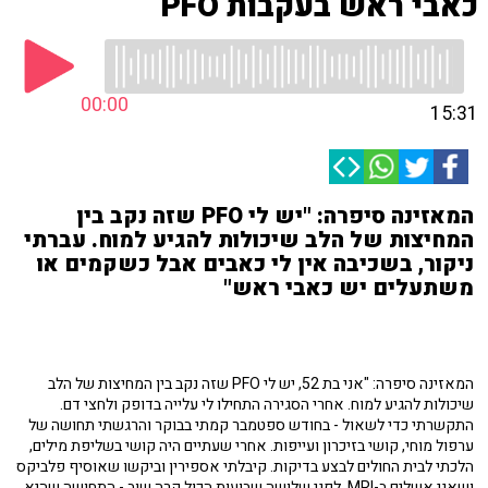
כאבי ראש בעקבות PFO
00:00
15:31
המאזינה סיפרה: "יש לי PFO שזה נקב בין
המחיצות של הלב שיכולות להגיע למוח. עברתי
ניקור, בשכיבה אין לי כאבים אבל כשקמים או
משתעלים יש כאבי ראש"
המאזינה סיפרה: "אני בת 52, יש לי PFO שזה נקב בין המחיצות של הלב
שיכולות להגיע למוח. אחרי הסגירה התחילו לי עלייה בדופק ולחצי דם.
התקשרתי כדי לשאול - בחודש ספטמבר קמתי בבוקר והרגשתי תחושה של
ערפול מוחי, קושי בזיכרון ועייפות. אחרי שעתיים היה קושי בשליפת מילים,
הלכתי לבית החולים לבצע בדיקות. קיבלתי אספירין וביקשו שאוסיף פלביקס
ושאני אשלים ב-MRI. לפני שלושה שבועות הכול קרה שוב - התחושה שהיא