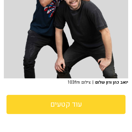
יואב כהן ורון שלום
| צילום: 103fm
עוד קטעים