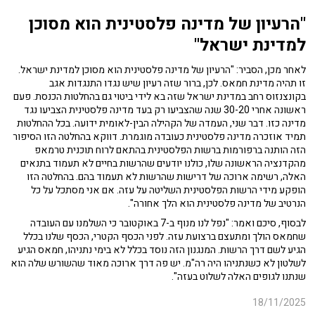
"הרעיון של מדינה פלסטינית הוא מסוכן
למדינת ישראל"
לאחר מכן, הסביר: "הרעיון של מדינה פלסטינית הוא מסוכן למדינת ישראל.
זו תהיה מדינת חמאס. לכן, ברור שזה רעיון שיש נגדו התנגדות אגב
בקונצנזוס רחב במדינת ישראל שזה בא לידי ביטוי גם בהחלטות הכנסת. פעם
ראשונה אחרי 30-20 שנה שהצביעו רק בעד מדינה פלסטינית הצביעו נגד
מדינה כזו. דבר שני, העמדה של הקהילה הבין-לאומית ידועה. בכל ההחלטות
תמיד אוזכרה מדינה פלסטינית כעובדה מוגמרת. דווקא בהחלטה הזו הסיפור
הזה הותנה ברפורמות ברשות הפלסטינית בהתאם לרוח תוכנית טרמאפ
מהקדנציה הראשונה שלו, כולנו יודעים שהרשות בחיים לא תעמוד בתנאים
האלה, רשימה ארוכה של דרישות שהרשות לא תעמוד בהם. בהחלטה הזו
הופקע מידי הרשות הפלסטינית השליטה על עזה. אם אני מסתכל על כל
הנרטיב של מדינה פלסטינית הוא הלך אחורה".
לבסוף, סיכם ואמר: "נפל לנו מנוף ב-7 באוקטובר כי השלמנו עם העובדה
שחמאס הולך ומתעצם ברצועת עזה. לפני הכסף הקטרי, הכסף שלנו בכלל
הגיע לשם דרך הרשות. המנגנון הזה נוסד בכלל לא בימי נתניהו, חמאס הגיע
לשלטון לא כשנתניהו היה רה"מ. יש פה דרך ארוכה מאוד שהשורש שלה הוא
שנתנו לגופים האלה לשלוט בעזה".
18/11/2025