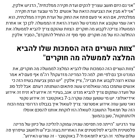
"אני גם היום חושב שצריך להקים ועדת חקירה ממלכתית", הדגיש אלקין,
"אני לא מבין את הצביעות הזאת של אנשים. כל מי שבעד ועדת חקירה
ממלכתית, אם הוא אי פעם פתח את החוק של ועדת חקירה ממלכתית, הוא
ראה שמי שקובע את המנדט של הועדה הזאת זו הממשלה. לכן כך או אחרת
הממשלה צריכה לקבוע מה חוקרים. הצוות שהוקם צריך להביא לממשלה את
ההחלטה הזו של מה חוקרים. סוף סוף זה התחיל להתקדם", הסביר אלקין.
"צוות השרים הזה הסמכות שלו להביא
המלצה לממשלה מה חוקרים"
"צוות השרים הזה הסמכות שלו להביא המלצה לממשלה מה חוקרים, את
המנדט וכך גם לפי חוק. למה כל המדינה מזדעקת? רה"מ אף פעם לא אמר
שהוא רוצה לקבוע את חבריה", ציין אלקין. "יש המון צביעות בשיח הזה כי
אנשים שתמכו במה שאולמרט עשה פתאום השתנתה דעתם. אבל לכל סוג
של וועדה שתקום צריך להביא מנדט. אגב, בעיניי זה אירוע לא זניח זה אירוע
אידיאולוגי. יש מי שטוען שמה שקרה ב-7 באוקטובר זה אירוע טקטי
ואני טוען שזה אירוע אסטרטגי. צריך לשאול איך בגבולנו הדרומי צמח הכוח
הזה של חמאס? התשובה לשאלה הזו לוקחת אותנו להסכם אוסלו
ולהתנתקות", טען בהמשך.
עוד הדגיש: "הייתה פה תפיסה שגויה עמוקה להליכה של כיוון של מדינה
פלסטינית ולהביא לפלסטינים את האחריות בעזה וביו"ש ולחשוב שיפרוץ פה
שלום עולמי. זה הביא לחמאס ול-7 באוקטובר - זה שורש האירוע".