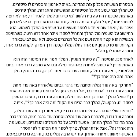
מספרים מעשיות מכל קצות המדינה, באים לארמון ומספרים לו סיפורים.
כשהמלך כבר שמע את כל הסיפורים, המעשיות והאגדות, המלך פירסם
בארצות השכנות הודעה בזו הלשון: 'מי שיגרום למלך להגיד 'די, אני לא רוצה
לשמוע יותר', יקבל חלקת אדמה גדולה, וגם את התואר נסיך. הגיע לארמון
איכר עני, ואמר שהוא יודע לספר מעשיות עד שיימאס המלך לשמוע. הוא
התיישב על השטיח מול המלך והתחיל לספר: איכר אחד זרע חיטה. כשהחיטה
הבשילה הוא קצר אותה ושם את כל הגרגרים באסם, ולא שם לב שבאחד
הקירות יש סדק קטן. יום אחד זחלה נמלה קטנה דרך הסדק. לקחה גרגר אחד,
וסחבה אותו לקן שלה".
לאחר מכן, הוסיפה: "'זה סיפור מעניין', המלך אמר. את הסיפור הזה הוא
באמת עדיין לא שמע. למחרת באה עוד נמלה וגם היא סחבה גרגר אחד. ביום
שלאחריו, באה עוד נמלה, וסחבה עוד גרגר אחד. 'כן כן, כבר הבנתי, המלך
אמר. ומה היה אחר כך'?".
"אחר כך, באה עוד נמלה וסחבה עוד גרגר, וביום שלאחריו באה עוד אחת
וסחבה עוד גרגר. 'הבנתי כבר, אל תבזבז זמן על פרטים קטנים. מה היה אחר
כך? שאל המלך'. אחר כך באה עוד נמלה, וסחבה עוד גרגר, האיכר המשיך
לספר. 'נו, בבקשה', המלך כבר הרים את הקול: 'מה היה אחר כך?'", ציינה.
"בסיפור שלי יש הרבה נמלים והרבה גרגרים, אז אחר כך באה עוד נמלה,
וסחבה עוד גרגר, ולמחרת באה עוד נמלה וסחבה עוד גרגר. 'טוב, הבנתי כבר
במה מדובר' המלך התחנן. אפשר לדלג על כל הנמלים והגרגרים, ונשמע מה
היה אחרי זה?'. אבל אדוני המלך, צריך לספר את הסיפור לפי הסדר.
ראשון-ראשון, ואחרון-אחרון. עוד יש הרבה נמלים בקן, והרבה גרגרים באסם.