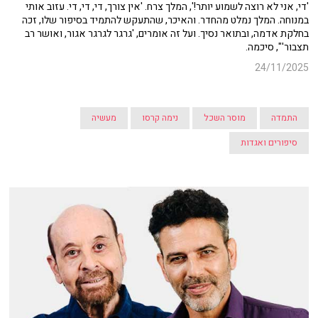
'די, אני לא רוצה לשמוע יותר!', המלך צרח. 'אין צורך, די, די, די. עזוב אותי
במנוחה. המלך נמלט מהחדר. והאיכר, שהתעקש להתמיד בסיפור שלו, זכה
בחלקת אדמה, ובתואר נסיך. ועל זה אומרים, 'גרגר לגרגר אגור, ואושר רב
תצבור'", סיכמה.
24/11/2025
התמדה
מוסר השכל
נימה קרסו
מעשיה
סיפורים ואגדות