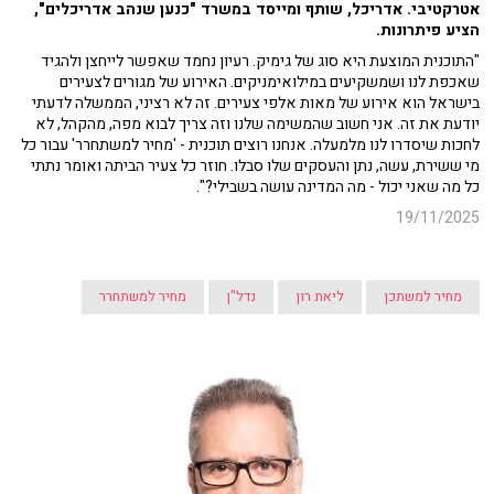
אטרקטיבי. אדריכל, שותף ומייסד במשרד "כנען שנהב אדריכלים",
הציע פיתרונות.
"התוכנית המוצעת היא סוג של גימיק. רעיון נחמד שאפשר לייחצן ולהגיד
שאכפת לנו ושמשקיעים במילואימניקים. האירוע של מגורים לצעירים
בישראל הוא אירוע של מאות אלפי צעירים. זה לא רציני, הממשלה לדעתי
יודעת את זה. אני חשוב שהמשימה שלנו וזה צריך לבוא מפה, מהקהל, לא
לחכות שיסדרו לנו מלמעלה. אנחנו רוצים תוכנית - 'מחיר למשתחרר' עבור כל
מי ששירת, עשה, נתן והעסקים שלו סבלו. חוזר כל צעיר הביתה ואומר נתתי
כל מה שאני יכול - מה המדינה עושה בשבילי?".
19/11/2025
מחיר למשתכן
ליאת רון
נדל"ן
מחיר למשתחרר