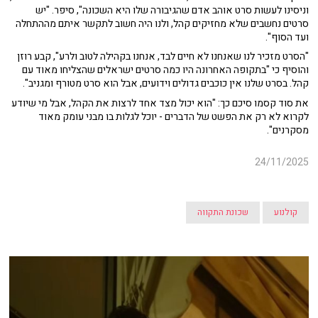
וניסינו לעשות סרט אוהב אדם שהגיבורה שלו היא השכונה", סיפר. "יש
סרטים נחשבים שלא מחזיקים קהל, ולנו היה חשוב לתקשר איתם מההתחלה
ועד הסוף".
"הסרט מזכיר לנו שאנחנו לא חיים לבד, אנחנו בקהילה לטוב ולרע", קבע רוזן
והוסיף כי "בתקופה האחרונה היו כמה סרטים ישראלים שהצליחו מאוד עם
קהל. בסרט שלנו אין כוכבים גדולים וידועים, אבל הוא סרט מטורף ומגניב".
את סוד קסמו סיכם כך: "הוא יכול מצד אחד לרצות את הקהל, אבל מי שיודע
לקרוא לא רק את הפשט של הדברים - יוכל לגלות בו מבני עומק מאוד
מסקרנים".
24/11/2025
קולנוע
שכונת התקווה