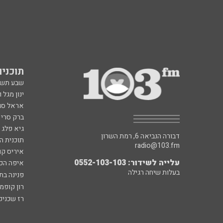
תוכניות fm
שבע תש
ינון מגל 
אראל סג"
ברק סרי 
גיא פלג
דבורה הנביאה 6, רמת השרון
תוכנית ה
radio@103.fm
איריס קו
עלייה לשידור: 0552-103-103
איפה הכ
בעלות שיחה רגילה
פנינה בת
רון קופמ
רז שכניק