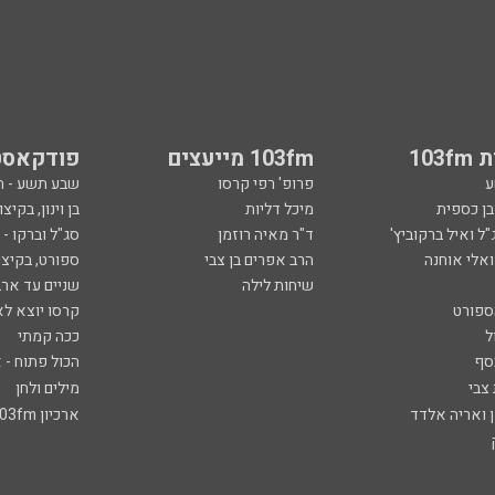
103
103fm מייעצים
פודקאסט
ע
פרופ' רפי קרסו
שבע תשע - 
ובן כספית
מיכל דליות
בן וינון, בקיצו
ל ואיל ברקוביץ'
ד"ר מאיה רוזמן
סג"ל וברקו -
ואלי אוחנה
הרב אפרים בן צבי
ספורט, בקיצו
שיחות לילה
שניים עד ארב
ספורט
קרסו יוצא לא
ל
ככה קמתי
סף
הכול פתוח - א
 צבי
מילים ולחן
ן ואריה אלדד
ארכיון 103fm