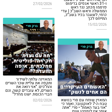
ו-31 ראשי אגפים בדימוס
27/02/2026
פרסמו מכתב נגד ראש
הממשלה וראש השב"כ | עדי
כרמי, לשעבר בכיר בשב"כ,
התייחס לכך
15/02/2026
ברק סרי
ברק סרי
"מה עם ועדת
חקירה? פוליטית,
ממלכתית, איפה
הוועדה?"
המאזינה עלתה לשידור
ותקפה את עליית שכר השרים
"האשמים העיקריים
והח"כים: "אני רואה את
השרים, לא עובדים קשה, וגם
הם אחים לנשק"
חברי הכנסת. ישנו מחדל"
המאזין שוחח עם סרי בנושא
02/02/2026
טבח ה-7 לאוקטובר, ואמר כי
"אני בעד האמת" • סרי: "אתה
אומר אין לנתניהו שום