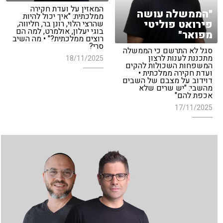
המאזין על ועדת חקירה
"הממשלה עושה
ממלכתית: "איך יכול להיות
פירואט פוליטי
שהרצי הלוי, רונן בר, חליווה,
בוגי יעלון, אולמרט, למה הם
מפואר"
רוצים ממלכתית?" • מה השיב
סרי?
סגל לא התרשם כי הממשלה
מתכננת לענות לרצון
18/11/2025
המשפחות השכולות להקים
ועדת חקירה ממלכתית •
דוידוב על מצבם של השבים
מהשבי: "יש שרים שלא
אכפת להם"
17/11/2025