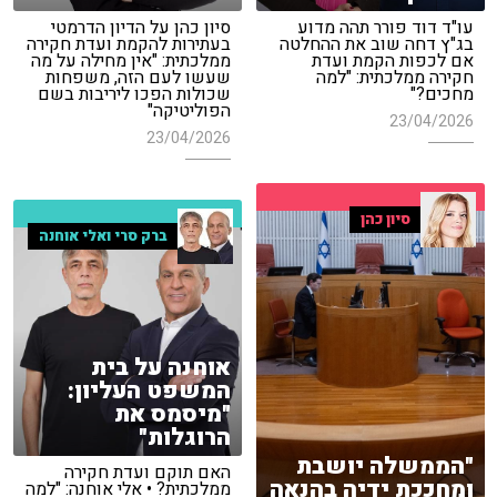
עו"ד דוד פורר תהה מדוע
סיון כהן על הדיון הדרמטי
בג"ץ דחה שוב את ההחלטה
בעתירות להקמת ועדת חקירה
אם לכפות הקמת ועדת
ממלכתית: "אין מחילה על מה
חקירה ממלכתית: "למה
שעשו לעם הזה, משפחות
מחכים?"
שכולות הפכו ליריבות בשם
הפוליטיקה"
23/04/2026
23/04/2026
סיון כהן
ברק סרי ואלי אוחנה
אוחנה על בית
המשפט העליון:
"מיסמס את
הרוגלות"
"הממשלה יושבת
האם תוקם ועדת חקירה
ומחככת ידיה בהנאה
ממלכתית? • אלי אוחנה: "למה