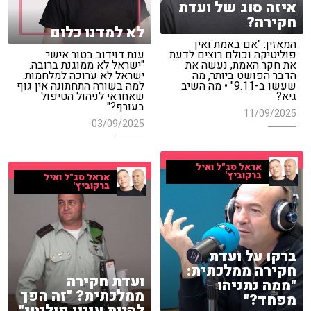
איזה סוג של ועדת
חקירה?
לא למדנו כלום
המאזין: "אם באמת ואין
פוליטיקה וכולם רוצים לדעת
ענת דוידוב בטור אישי:
את חקר האמת, נעשה את
"ישראל לא ממוגנת ברובה.
הדבר הפושט ביותר, מה
ישראל לא ערוכה למלחמות.
שעשו ב-9.11" • מה השיב
למה בשורה התחתונה אין גוף
גיא?
שאחראי לניהול הטיפול
בעורף?"
11/09/2025
03/09/2025
אראל סג"ל ואיל
ברקוביץ'
אראל סג"ל ואיל
ברקוביץ'
ברקו על ועדת
חקירה ממלכתית:
ועדת חקירה
"ממה נתניהו
ממלכתית? "זה הפך
מפחד?"
להיות עניין פוליטי"