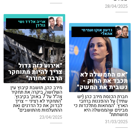
28/04/2025
אריה אלדד ושי
גולדן
גדעון אוקו ועמיחי
אתאלי
"אירוע כזה גדול
צריך להיות מתוחקר
"אם הממשלה לא
הרבה אחורה"
תכבד את החוק -
נשבית את המשק"
מירב כהן, תושבת קיבוץ עין
השלושה, ביקרה את תחקיר
חברת הכנסת מירב כהן (יש
צה"ל על 7 באוק' בקיבוץ:
עתיד) על ההפגנות ברחבי
"התחקיר לא רציני – צריך
הארץ: "המחאות מתלכדות כי
לבדוק את כל הדרגים ואת
מבינים שהממשלה היא
ההתעלמות מהתושבים"
מושחתת"
23/04/2025
31/03/2025