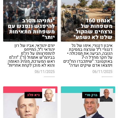
"אנחנו 160
"נתניהו מסרב
משפחות של
להיפגש ונפגש עם
נרצחים שהקול
משפחות מתאימות
שלנו לא נשמע"
יותר"
איבון דנגורי, אימו של גל
יורם יהודאי, אביו של רון
דנגורי ז"ל שנרצח במסיבת
יהודאי ז"ל, התייחס
הנובה, הביעה את תסכולה •
להתפרצותו על רה"מ
על חקר מחדל ה-7
בביהמ"ש אתמול (ד'): "רה"מ
באוקטובר: "שיתכבדו הח"כים
ראש המערכת, מנהיג האומה
וימצאו אדם שיקים ועדה"
והוא לא מוכן לקחת אחריות"
06/11/2025
06/11/2025
ברק סרי
גיא פלג