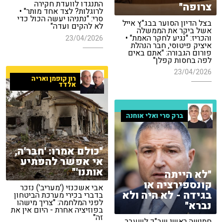
התנגדו לוועדת חקירה
צרופה"
לרוגלות? לצד אחד מותר" •
סרי: "נתניהו יעשה הכול כדי
בצל הדיון הסוער בבג"ץ אייל
לא להקים ועדה"
אשל ביקר את הממשלה
והכריז: "נגיע לחקר האמת" •
23/04/2026
איציק פיטוסי, חבר הנהלת
פורום הגבורה: "אתם באים
לפה בחסות קפלן"
23/04/2026
רון קופמן ואריה
אלדד
ברק סרי ואלי אוחנה
"כולם אמרו: 'חבר'ה,
אי אפשר להפתיע
אותנו'"
"לא הייתה
קונספירציה או
אבי אשכנזי ('מעריב') נזכר
בגידה - לא היה ולא
בדברי בכירי מערכת הביטחון
לפני המלחמה: "צריך מישהו
נברא"
בפוזיציה אחרת - היום אין את
זה"
חמישה ראשי שב"כ לשעבר