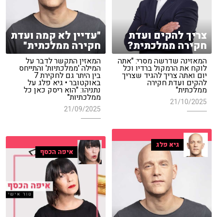
צריך להקים ועדת
"עדיין לא קמה ועדת
חקירה ממלכתית?
חקירה ממלכתית"
המאזינה שדרשה מסרי: "אתה
המאזין התקשר לדבר על
לוקח את הרמקול ברדיו וכל
המילה 'ממלכתיות' והתייחס
יום ואתה צריך להגיד שצריך
בין היתר גם לחקירת 7
להקים ועדת חקירה
באוקטובר • גיא פלג על
ממלכתית"
נתניהו: "הוא ריסק כאן כל
ממלכתיות"
21/10/2025
21/09/2025
גיא פלג
איפה הכסף