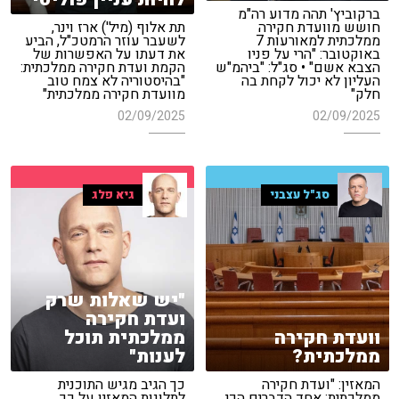
ברקוביץ' תהה מדוע רה"מ
חושש מוועדת חקירה
תת אלוף (מיל') ארז וינר,
ממלכתית למאורעות 7
לשעבר עוזר הרמטכ"ל, הביע
באוקטובר: "הרי על פניו
את דעתו על האפשרות של
הצבא אשם" • סג"ל: "ביהמ"ש
הקמת ועדת חקירה ממלכתית:
העליון לא יכול לקחת בה
"בהיסטוריה לא צמח טוב
חלק"
מוועדת חקירה ממלכתית"
02/09/2025
02/09/2025
סג"ל עצבני
גיא פלג
"יש שאלות שרק
ועדת חקירה
וועדת חקירה
ממלכתית תוכל
ממלכתית?
לענות"
המאזין: "ועדת חקירה
כך הגיב מגיש התוכנית
ממלכתית: אחד הדברים הכי
לתלונות המאזין על כך