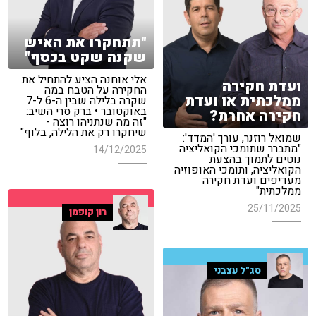
"תתחקרו את האיש
שקנה שקט בכסף"
אלי אוחנה הציע להתחיל את
ועדת חקירה
החקירה על הטבח במה
ממלכתית או ועדת
שקרה בלילה שבין ה-6 ל-7
באוקטובר • ברק סרי השיב:
חקירה אחרת?
"זה מה שנתניהו רוצה -
שיחקרו רק את הלילה, בלוף"
שמואל רוזנר, עורך 'המדד':
"מתברר שתומכי הקואליציה
14/12/2025
נוטים לתמוך בהצעת
הקואליציה, ותומכי האופוזיה
מעדיפים ועדת חקירה
ממלכתית"
25/11/2025
רון קופמן
סג"ל עצבני