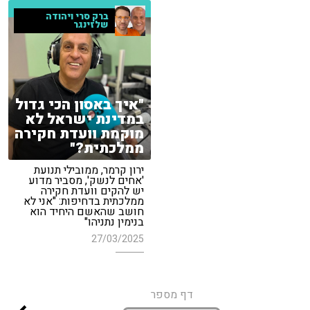
ברק סרי ויהודה
שלזינגר
"איך באסון הכי גדול
במדינת ישראל לא
מוקמת וועדת חקירה
ממלכתית?"
ירון קרמר, ממובילי תנועת
'אחים לנשק', מסביר מדוע
יש להקים וועדת חקירה
ממלכתית בדחיפות: "אני לא
חושב שהאשם היחיד הוא
בנימין נתניהו"
27/03/2025
דף מספר