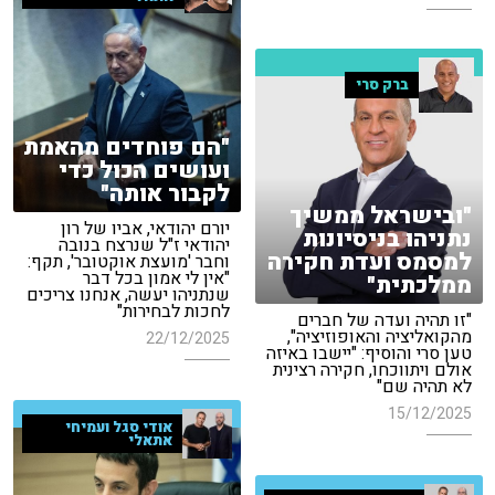
ברק סרי
"הם פוחדים מהאמת
ועושים הכול כדי
לקבור אותה"
"ובישראל ממשיך
יורם יהודאי, אביו של רון
נתניהו בניסיונות
יהודאי ז"ל שנרצח בנובה
למסמס ועדת חקירה
וחבר 'מועצת אוקטובר', תקף:
"אין לי אמון בכל דבר
ממלכתית"
שנתניהו יעשה, אנחנו צריכים
לחכות לבחירות"
"זו תהיה ועדה של חברים
מהקואליציה והאופוזיציה",
22/12/2025
טען סרי והוסיף: "יישבו באיזה
אולם ויתווכחו, חקירה רצינית
לא תהיה שם"
15/12/2025
אודי סגל ועמיחי
אתאלי