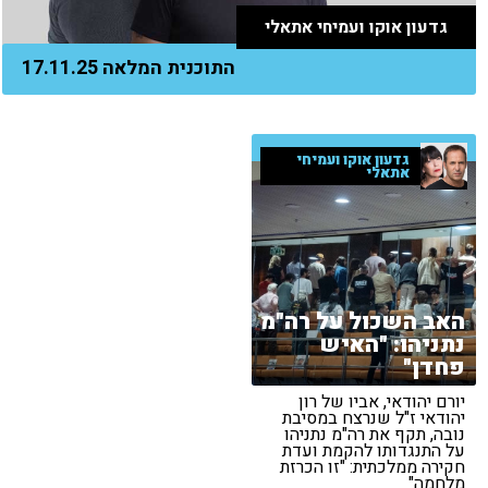
גדעון אוקו ועמיחי אתאלי
התוכנית המלאה 17.11.25
גדעון אוקו ועמיחי
אתאלי
האב השכול על רה"מ
נתניהו: "האיש
פחדן"
יורם יהודאי, אביו של רון
יהודאי ז"ל שנרצח במסיבת
נובה, תקף את רה"מ נתניהו
על התנגדותו להקמת ועדת
חקירה ממלכתית: "זו הכרזת
מלחמה"