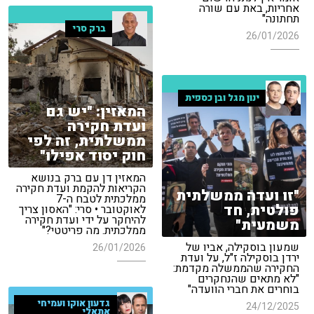
אחריות, באת עם שורה
תחתונה"
ברק סרי
26/01/2026
ינון מגל ובן כספית
המאזין: "יש גם
ועדת חקירה
ממשלתית, זה לפי
חוק יסוד אפילו"
המאזין דן עם ברק בנושא
הקריאות להקמת ועדת חקירה
"זו ועדה ממשלתית
ממלכתית לטבח ה-7
פולטית, חד
לאוקטובר • סרי: "האסון צריך
להיחקר על ידי ועדת חקירה
משמעית"
ממלכתית. מה פריטטי?"
שמעון בוסקילה, אביו של
26/01/2026
ירדן בוסקילה ז"ל, על ועדת
החקירה שהממשלה מקדמת:
"לא מתאים שהנחקרים
בוחרים את חברי הוועדה"
גדעון אוקו ועמיחי
24/12/2025
אתאלי