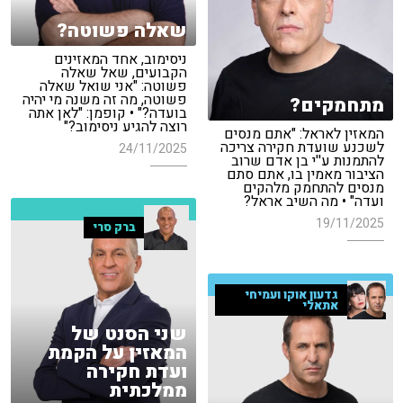
שאלה פשוטה?
ניסימוב, אחד המאזינים
הקבועים, שאל שאלה
פשוטה: "אני שואל שאלה
פשוטה, מה זה משנה מי יהיה
מתחמקים?
בועדה?" • קופמן: "לאן אתה
רוצה להגיע ניסימוב?"
המאזין לאראל: "אתם מנסים
לשכנע שועדת חקירה צריכה
24/11/2025
להתמנות ע''י בן אדם שרוב
הציבור מאמין בו, אתם סתם
מנסים להתחמק מלהקים
ועדה" • מה השיב אראל?
19/11/2025
ברק סרי
גדעון אוקו ועמיחי
אתאלי
שני הסנט של
המאזין על הקמת
ועדת חקירה
ממלכתית