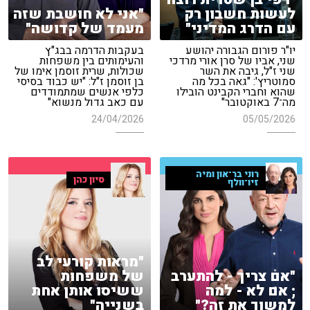
לעשות חשבון רק
"אני לא חושבת שזה
עם הדרג המדיני"
מעמד של קדושה"
יו"ר פורום הגבורה יהושע
בעקבות הדרמה בבג"ץ
שני, אביו של סרן אורי מרדכי
והעימותים בין משפחות
שני ז"ל, גיבה את השר
שכולות, שרית זוסמן אימו של
סמוטריץ': "גאה בכל מה
בן זוסמן ז"ל: "יש כבוד בסיסי
שהוא וחברי הקבינט הובילו
כלפי אנשים שמתמודדים
מה־7 באוקטובר"
עם כאב גדול מנשוא"
24/04/2026
05/05/2026
רוני בר־און ומיה
סיון כהן
זיו־וולף
"מראות קורעי לב
"אם צריך - להתערב
של משפחות
; אם לא - למה
ששיסו אותן אחת
למשוך את זה?"
בשנייה"