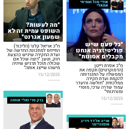
אודי סגל ועמיחי
אתאלי
"מה לעשות?
השופט עמית זה לא
שמעון אגרנט"
"כל פעם שיש
ח"כ אריאל קלנר (הליכוד)
פוליטיזציה אנחנו
התייחס למתכונת החדשה של
ועדת החקירה שיגיש כהצעת
מקבלים אסונות"
חוק, וטען: "רוצה שכל אם
שכולה תוכל תרגיש שיהיה
ח"כ אפרת רייטן
מישהו שייצג אותה"
(הדמוקרטים) תקפה את
הממשלה על התנגדותה
15/12/2025
להקמת ועדת חקירה
ממלכתית: "חולשה והיעדר
עמוד שדרה ערכי, מוסרי
ומנהיגותי"
15/12/2025
ברק סרי ואלי אוחנה
אריה אלדד ויריב
אופנהיימר