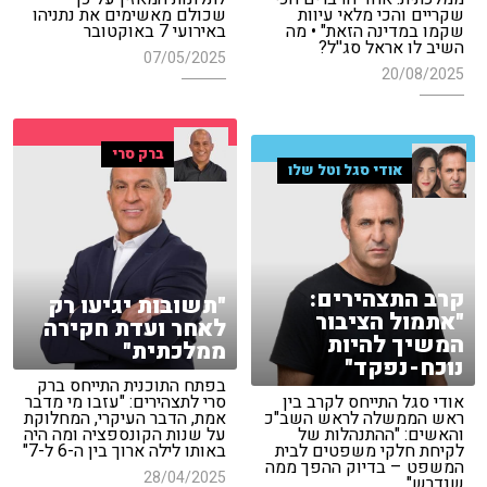
שקריים והכי מלאי עיוות
שכולם מאשימים את נתניהו
שקמו במדינה הזאת" • מה
באירועי 7 באוקטובר
השיב לו אראל סג''ל?
07/05/2025
20/08/2025
ברק סרי
אודי סגל וטל שלו
קרב התצהירים:
"תשובות יגיעו רק
"אתמול הציבור
לאחר ועדת חקירה
המשיך להיות
ממלכתית"
נוכח-נפקד"
בפתח התוכנית התייחס ברק
אודי סגל התייחס לקרב בין
סרי לתצהירים: "עזבו מי מדבר
ראש הממשלה לראש השב"כ
אמת, הדבר העיקרי, המחלוקת
והאשים: "ההתנהלות של
על שנות הקונספציה ומה היה
לקיחת חלקי משפטים לבית
באותו לילה ארוך בין ה-6 ל-7"
המשפט – בדיוק ההפך ממה
28/04/2025
שנדרש"