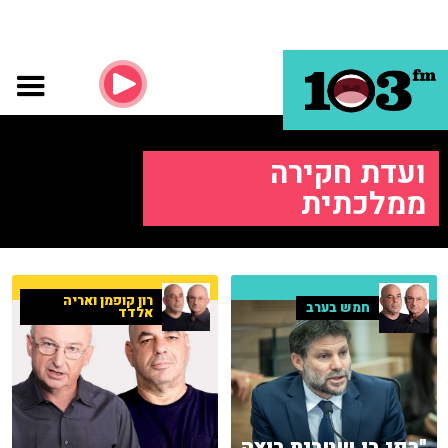
ועדת חקירה
ממלכתית
רון קופמן ואריה
חמש בערב
אלדד
"רפי בן שטרית רוצה