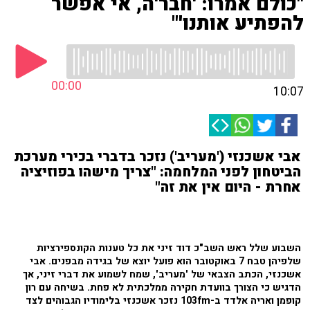
"כולם אמרו: 'חבר'ה, אי אפשר
להפתיע אותנו'"
00:00
10:07
אבי אשכנזי ('מעריב') נזכר בדברי בכירי מערכת
הביטחון לפני המלחמה: "צריך מישהו בפוזיציה
אחרת - היום אין את זה"
השבוע שלל ראש השב"כ דוד זיני את כל טענות הקונספירציות
שלפיהן טבח 7 באוקטובר הוא פועל יוצא של בגידה מבפנים. אבי
אשכנזי, הכתב הצבאי של 'מעריב', שמח לשמוע את דברי זיני, אך
הדגיש כי הצורך בוועדת חקירה ממלכתית לא פחת. בשיחה עם רון
קופמן ואריה אלדד ב-103fm נזכר אשכנזי בלימודיו הגבוהים לצד