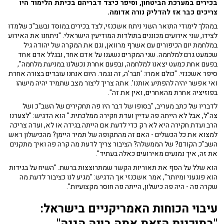
בכירים במערכת הביטחון, וסיפר כיצד דבריהם בכיתת הלימוד היו
צריכים כבר אז להדליק נורה אדומה.
במהלך לימודי התואר השני ניתח אשכנזי, לצד בכירים במוסד ובשב"כ שלמדו
לצידו, שני אירועים מכוננים בתולדות המודיעין הישראלי. "ניתחנו את האירוע
במלחמת יום הכיפורים עם אשרף מרוואן, וגם את המקרה של יהודה גיל
שכמעט גרם למלחמה. שני המקרים נשענו על אדם אחד, ובגלל אדם אחד
בפעם אחת כמעט יצאנו למלחמה, ובפעם אחרת נכשלנו במניעת מלחמה",
סיפר אשכנזי. "כולם אמרו: 'חבר'ה, זה נגמר. היום אנחנו עובדים בצורה אחרת
ואי אפשר יהיה להפתיע אותנו'. אתה צריך ליצור מצב שתמיד יהיה מישהו
בפוזיציה אחרת מהאחרים, ואין את זה".
לדבריו של כתב מעריב, "בסופו של דבר היו פה תחקירים של השב"כ ושל
צה"ל, אבל לא הייתה פה עדיין ועדת חקירה ממלכתית." הוא הדגיש: "לצערנו
הרב ועדת חקירה היא לא רק כדי לדעת אם הייתה בגידה או לא, ועדה צריכה
למצוא את כל הכשלים - האם זה מהתקופה של תמיר היימן? מהכישלון ראש
השב"כ הקודם? של הממשלה? הציבור צריך לדעת מה קרה פה ואיך מתקנים
את זה, איך נמנעים מאירועים כאלה בעתיד".
הוא שלל על הסף את תאוריות הקשר שמתרוצצות ברשת. "השיח על בגידות
הוא פוגעני ומיותר", אמר אשכנזי אך הדגיש: "מגיע לנו כציבור לדעת מה
שקרה פה - היה פה כישלון, הייתה פה חוסר מקצועיות".
עיבוי הכוחות האמריקניים בישראל:
"
בתוכנית הזאת אתה בונה הגנה"