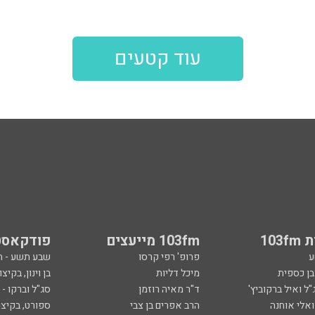
עוד קטעים
103
103fm מייעצים
פודקאסט
ע
פרופ' רפי קרסו
שבע תשע - 
ובן כספית
מיכל דליות
בן וינון, בקיצו
ל ואיל ברקוביץ'
ד"ר מאיה רוזמן
סג"ל וברקו -
ואלי אוחנה
הרב אפרים בן צבי
ספורט, בקיצו