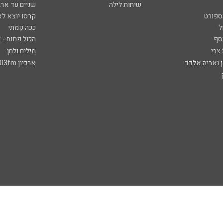
שיחות לילה
שניים עד ארב
ספורט
קרסו יוצא לא
ל
ככה קמתי
סף
הכול פתוח - א
 צבי
מילים ולחן
ן ואריה אלדד
ארכיון 103fm