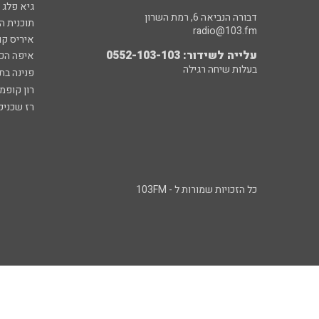
גיא פלג
דבורה הנביאה 6, רמת השרון
תוכנית ה
radio@103.fm
איריס קו
עלייה לשידור: 0552-103-103
איפה הכ
בעלות שיחה רגילה
פנינה בת
רון קופמ
רז שכניק
כל הזכויות שמורות ל - 103FM