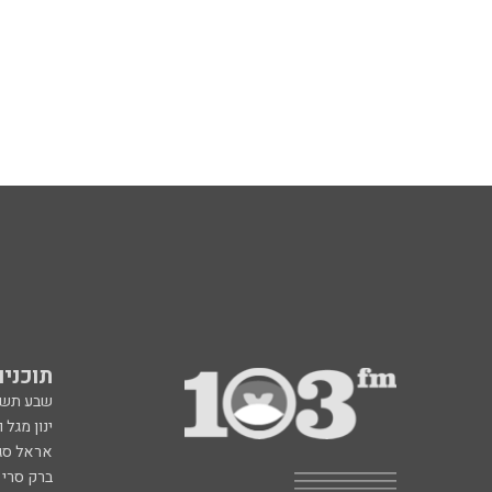
תוכניות fm
שבע תש
ינון מגל 
אראל סג"
ברק סרי 