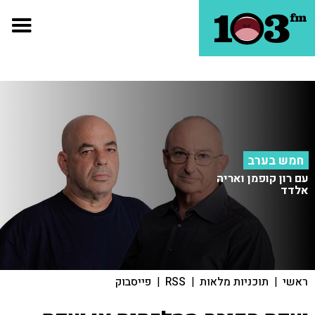
חמש בערב
עם רון קופמן ואריה
אלדד
ראשי
|
תוכניות מלאות
|
RSS
|
פייסבוק