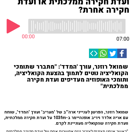
ועדת חקירה ממלכתית או ועדת
חקירה אחרת?
00:00
07:00
שמואל רוזנר, עורך 'המדד': "מתברר שתומכי
הקואליציה נוטים לתמוך בהצעת הקואליציה,
ותומכי האופוזיה מעדיפים ועדת חקירה
ממלכתית"
שמואל רוזנר, הפרשן לענייני ארה''ב של 'מעריב' ועורך 'המדד', שוחח
עם אריה אלדד ויריב אופנהיימר ב-103fm על ועדת חקירה ממלכתית,
וועדת חקירה שהקואליה מעוניינת לקדם.
"כאשר אנחנו מציגים לציבור נניח אפשרות אחת של ועדת חקירה ממלכתית,