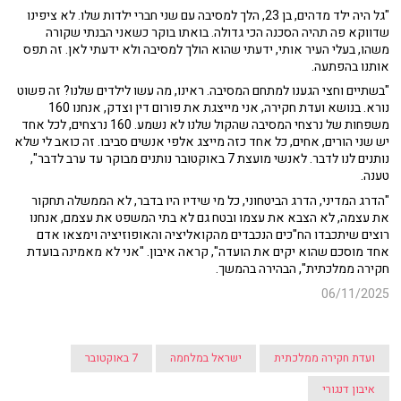
"גל היה ילד מדהים, בן 23, הלך למסיבה עם שני חברי ילדות שלו. לא ציפינו
שדווקא פה תהיה הסכנה הכי גדולה. בואתו בוקר כשאני הבנתי שקורה
משהו, בעלי העיר אותי, ידעתי שהוא הולך למסיבה ולא ידעתי לאן. זה תפס
אותנו בהפתעה.
"בשתיים וחצי הגענו למתחם המסיבה. ראינו, מה עשו לילדים שלנו? זה פשוט
נורא. בנושא ועדת חקירה, אני מייצגת את פורום דין וצדק, אנחנו 160
משפחות של נרצחי המסיבה שהקול שלנו לא נשמע. 160 נרצחים, לכל אחד
יש שני הורים, אחים, כל אחד כזה מייצג אלפי אנשים סביבו. זה כואב לי שלא
נותנים לנו לדבר. לאנשי מועצת 7 באוקטובר נותנים מבוקר עד ערב לדבר",
טענה.
"הדרג המדיני, הדרג הביטחוני, כל מי שידיו היו בדבר, לא הממשלה תחקור
את עצמה, לא הצבא את עצמו ובטח גם לא בתי המשפט את עצמם, אנחנו
רוצים שיתכבדו הח"כים הנכבדים מהקואליציה והאופוזיציה וימצאו אדם
אחד מוסכם שהוא יקים את הועדה", קראה איבון. "אני לא מאמינה בועדת
חקירה ממלכתית", הבהירה בהמשך.
06/11/2025
ועדת חקירה ממלכתית
ישראל במלחמה
7 באוקטובר
איבון דנגורי