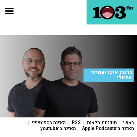
גדעון אוקו ועמיחי
אתאלי
ראשי
|
תוכניות מלאות
|
RSS
|
האזנה בספוטיפיי
|
האזנה ב־Apple Podcasts
|
האזנה ב־youtube