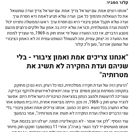
קלנר הסביר.
"אנחנו רוצים אמת. עם ישראל צריך אמת. עם ישראל צריך ועדה שתשאל
את כל השאלות ותהפוך כל אבן. ועדה שלא תגיע לאמת היא חסרת ערך.
ועדה שלא תקבל אמון ציבורי היא גם חסרת ערך. ראש הממשלה נתניהו יכול
למנות ועדה ממשלתית, וכנראה שלא יהיה בה אמון של חלקים נרחבים מהעם
מטבע הדברים, אז ככה הוועדה שעל פי אותו חוק מ-1969, מי שצריך למנות
את הוועדה זה יצחק עמית, ומה לעשות? השופט עמית זה לא האמון הציבורי
של שמעון אגרנט", טען ח"כ קלנר.
"אנחנו צריכים אמת ואמון ציבורי - בלי
שניהם ועדת החקירה לא תשיג את
מטרותיה"
"הרעיון הזה של ועדת חקירה ממלכתית, כמו כל רעיון, הוא גם כן מחוקק
בתקופה מסוימת ובזמן מסוים. צריך שזה יתאים לאירועים ולהיקף הבדיקה
שצריכה להיעשות ולמצב הנתון במציאות הציבורית הישראלית היום. אפשר
להגיד שיש חוק ב-1969, זה נכון. הייתה מציאות אחרת, היה בית משפט אחר
שלא התערב בכל נושא. היום זה המצב. אנחנו צריכים אמת ואמון ציבורי. בלי
שני הדברים האלה ועדת החקירה לא תשיג את מטרותיה", אמר בהמשך.
עוד הוסיף: "לכן אני אומר - לא הקואליציה תמנה. יש לנו רוב בכנסת אבל
אנחנו מושיטים יד לצד השני. בארה"ב אחרי 11 בספטמבר חוקקו חוק מיוחד