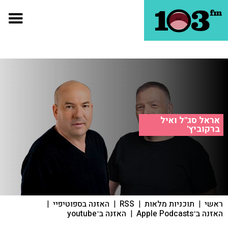
אראל סג"ל ואיל
ברקוביץ'
ראשי
|
תוכניות מלאות
|
RSS
|
האזנה בספוטיפיי
|
האזנה ב־Apple Podcasts
|
האזנה ב־youtube