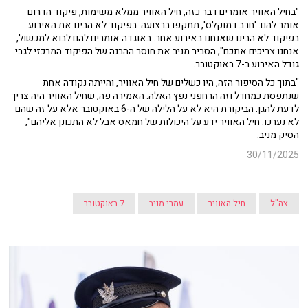
"בחיל האוויר אומרים דבר כזה, חיל האוויר ממלא משימות, פיקוד הדרום
אומר להם: 'חרב דמוקלס', תתקפו ברצועה. בפיקוד לא הבינו את האירוע.
בפיקוד לא הבינו שאנחנו באירוע אחר. באוגדה אומרים להם לבוא למכשול,
אנחנו צריכים אתכם", הסביר מניב את חוסר ההבנה של הפיקוד המרכזי לגבי
גודל האירוע ב-7 באוקטובר.
"בתוך כל הסיפור הזה, היו כשלים של חיל האוויר, והייתה נקודה אחת
שנתפסת כמחדל וזה הרחפני נפץ האלה. האמירה פה, שחיל האוויר היה צריך
לדעת להגן. הביקורת היא לא על הלילה של ה-6 באוקטובר אלא על זה שהם
לא נערכו. חיל האוויר ידע על היכולות של חמאס אבל לא התכונן אליהם",
הסיק מניב.
30/11/2025
צה"ל
חיל האוויר
עמרי מניב
7 באוקטובר