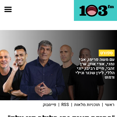
ספורט
עם משה פרימו, אבי
נמני, אורי אוזן, ערן
זהבי, חיים רביבו, יוני
הללי, לירן שכנר וגילי
ורמוט
ראשי
|
תוכניות מלאות
|
RSS
|
פייסבוק