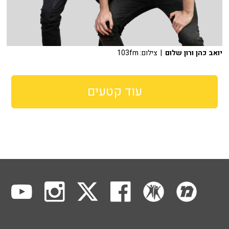
יואב כהן ורון שלום
| צילום: 103fm
עוד קטעים