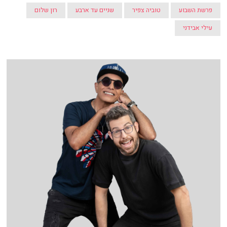
פרשת השבוע
טוביה צפיר
שניים עד ארבע
רון שלום
עילי אבידני