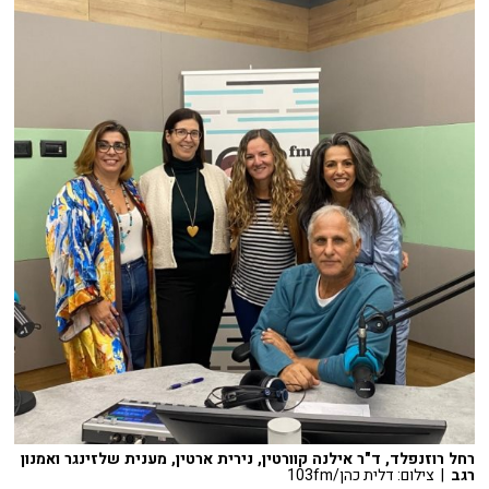
רחל רוזנפלד, ד"ר אילנה קוורטין, נירית ארטין, מענית שלזינגר ואמנון
רגב
| צילום: דלית כהן/103fm