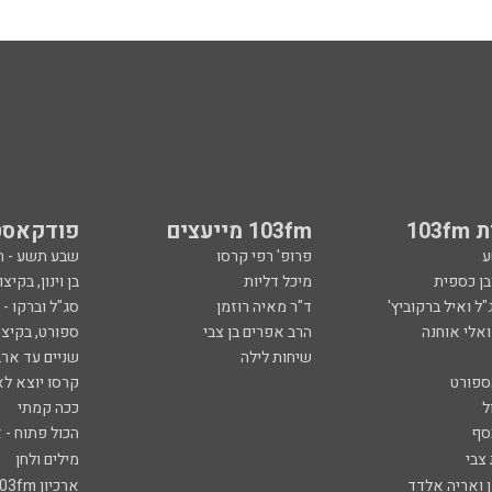
103
103fm מייעצים
פודקאסט
ע
פרופ' רפי קרסו
שבע תשע - 
ובן כספית
מיכל דליות
בן וינון, בקיצו
ל ואיל ברקוביץ'
ד"ר מאיה רוזמן
סג"ל וברקו -
ואלי אוחנה
הרב אפרים בן צבי
ספורט, בקיצו
שיחות לילה
שניים עד ארב
ספורט
קרסו יוצא לא
ל
ככה קמתי
סף
הכול פתוח - א
 צבי
מילים ולחן
ן ואריה אלדד
ארכיון 103fm