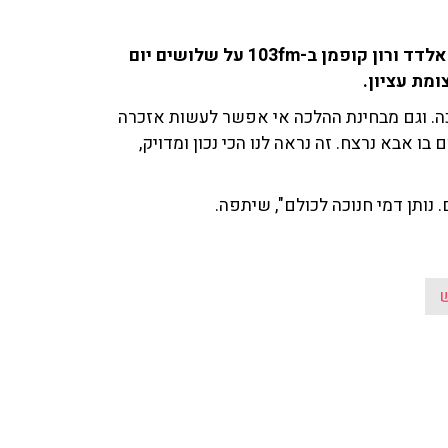
חביבה אטיאס, בתו של אהרון כהן ז"ל, שוחחה עם אריה אלדד ורון קופמן ב-103fm על שלושים יום
ומת עציון.
סיפרה כי "ה-30 יום יוצא בחנוכה. וגם מבחינת ההלכה אי אפשר לעשות אזכרה
בו אבא נרצח. זה נראה לנו הכי נכון ומדויק,
. נותן דמי חנוכה לכולם", שיתפה.
ש