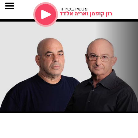
עכשיו בשידור
רון קופמן ואריה אלדד