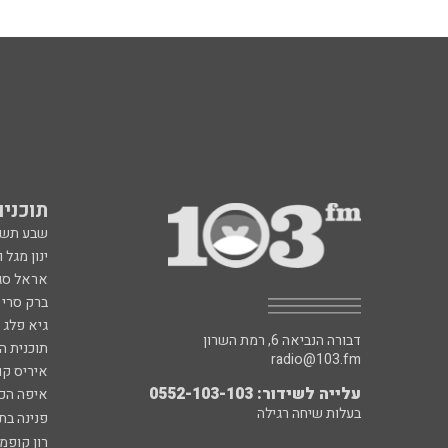
תוכניות fm
שבע תש
ינון מגל 
אראל סג"
ברק סרי 
גיא פלג
דבורה הנביאה 6, רמת השרון
תוכנית ה
radio@103.fm
איריס קו
עלייה לשידור: 0552-103-103
איפה הכ
בעלות שיחה רגילה
פנינה בת
רון קופמ