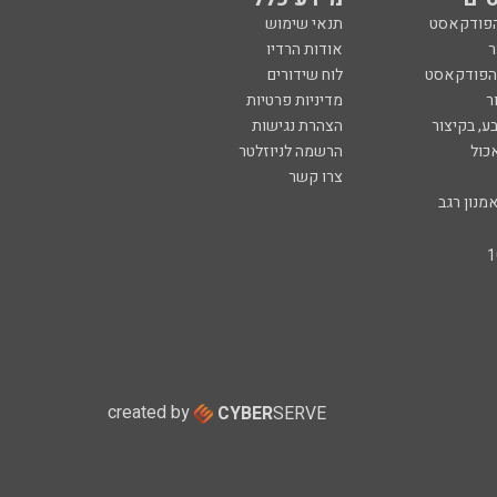
הפודקאסט
תנאי שימוש
ר
אודות הרדיו
 הפודקאסט
לוח שידורים
ר
מדיניות פרטיות
ע, בקיצור
הצהרת נגישות
כול
הרשמה לניוזלטר
צרו קשר
מנון רגב
created by
CYBER
SERVE