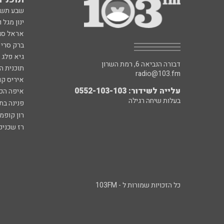
שבע תש
ינון מגל 
אראל סג"
ברק סרי 
גיא פלג
דבורה הנביאה 6, רמת השרון
תוכנית ה
radio@103.fm
איריס קו
עלייה לשידור: 0552-103-103
איפה הכ
בעלות שיחה רגילה
פנינה בת
רון קופמ
רז שכניק
כל הזכויות שמורות ל - 103FM