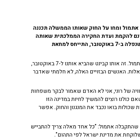
אתמול ומחו על החוק שאותו הממשלה תכננה
צונם להקמת ועדת החקירה הממלכתית שאותה
הם דורשים. אייל אשל, אביה של התצפיתנית רוני ז"ל שנפלה ב-7 באוקטובר, התייחס למחאת
"ממשלת הריקבון הזו היא זו שהביאה אותנו לתוצאה הזו אתמול. זה אותו קבינט שהביא אותנו ל-7 באוקטובר,
אלות. האנשים הבזויים האלה, לא חלמתי שאדבר
וויה של רוני, אני לא האדם שאמור לבקר משפחות
אם כולנו רוצים להמשיך לחיות במדינה הזו
שכולות בואו נכבד את המנגנון והחוק. אפשר
שהתקבלה אתמול: "כל אחד מאלה צריך להתבייש
שלוקחת את מדינת ישראל לפי התהום".