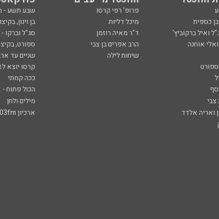
ע
פרופ' רפי קרסו
שבע תשע - 
ובן כספית
מיכל דליות
בן וינון, בקיצו
ל ואיל ברקוביץ'
ד"ר מאיה רוזמן
סג"ל וברקו -
ואלי אוחנה
הרב אפרים בן צבי
ספורט, בקיצו
שיחות לילה
שניים עד ארב
ספורט
קרסו יוצא לא
ל
ככה קמתי
סף
הכול פתוח - א
 צבי
מילים ולחן
ן ואריה אלדד
ארכיון 103fm