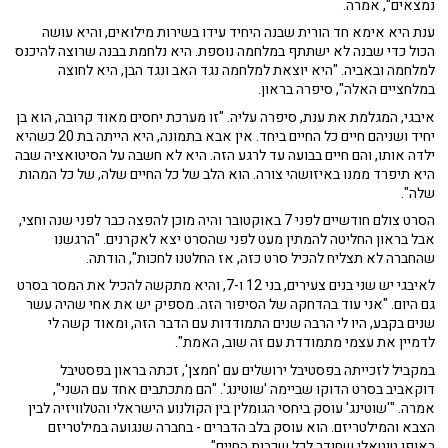
נמצאים", אמרה.
ענת היא אימא חד הורית שבנה היחיד עידו בשירות מילואים, והיא עושה
הכול כדי שבנה לא ישתתף במלחמה נוספת. היא נלחמת בבנה שרוצה להיכנס
למלחמה ובאביה. "היא יוצאת למלחמה נגד האב ונגד הבן, היא לחוצה
במלחציים האלה", סיפרה בראון.
איבגי, המגלמת את ענת, סיפרה עליה. "זו מערכת יחסים מאוד קרובה, הוא בן
יחיד ושניהם חיים כל החיים ביחד. אין אבא בתמונה, היא הייתה בת 20 כשהיא
ילדה אותו, והם חיים בבועה עד לרגע הזה. היא לא חשבה על הסיטואציה שבה
היא תיפרד ממנו באיזושהי צורה. הוא הלב של כל החיים שלה, של כל המהות
שלה".
הסרט צולם חודשיים לפני 7 באוקטובר והיה מוכן להפצה כבר לפני שנה וחצי,
אבל בראון החליטה להמתין מעט לפני שהסרט יצא לאקרנים. "הרגשנו
שהחברה לא תצליח להכיל סרט כזה, אז החלטנו לחכות", הודתה.
לאיבגי יש שני בנים צעירים, בני 12 ו-7, והיא מתקשה להכיל את המסר בסרט
גם היום. "אני עוד בהדחקה של הסיפור הזה. מספיק יש את אחי שהיה עשר
שנים בקבע, היו לי הרבה שנים התמודדות עם הדבר הזה, ומאוד קשה לי
לדמיין את עצמי מתמודדת עם זה שוב, האמת".
במקביל לזכייתה בפסטיבל ירושלים עם 'חמצן', זכתה בראון בפסטיבל
דוקאביב בסרט הדוקו שביימה 'שוטינג'. "הם מתכתבים אחד עם השני",
אמרה. "'שוטינג' עוסק ביחסי הגומלין בין הקולנוע הישראלי והטלוויזיה לבין
הצבא והמילטריזם. הוא עוסק בלב הדברים - בחברה שנגועה במילטריזם
באופן טוטאלי שחודר לכל שכבות החיים".