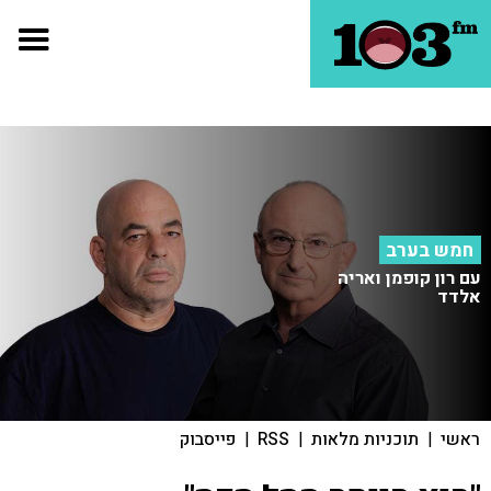
חמש בערב
עם רון קופמן ואריה
אלדד
ראשי
|
תוכניות מלאות
|
RSS
|
פייסבוק