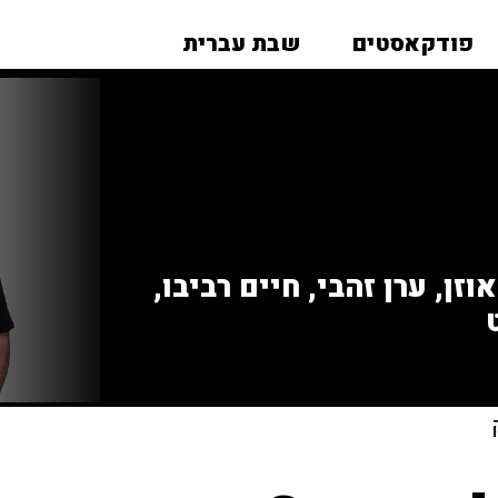
פודקאסטים
שבת עברית
זן, ערן זהבי, חיים רביבו,