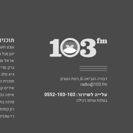
תוכניות fm
שבע תש
ינון מגל 
אראל סג"
ברק סרי 
גיא פלג
דבורה הנביאה 6, רמת השרון
תוכנית ה
radio@103.fm
איריס קו
עלייה לשידור: 0552-103-103
איפה הכ
בעלות שיחה רגילה
פנינה בת
רון קופמ
רז שכניק