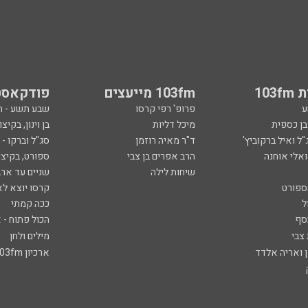
103
103fm מייעצים
פודקאסט
ע
פרופ' רפי קרסו
שבע תשע - 
ובן כספית
מיכל דליות
בן וינון, בקיצו
ל ואיל ברקוביץ'
ד"ר מאיה רוזמן
סג"ל וברקו -
ואלי אוחנה
הרב אפרים בן צבי
ספורט, בקיצו
שיחות לילה
שניים עד ארב
ספורט
קרסו יוצא לא
ל
ככה קמתי
סף
הכול פתוח - א
 צבי
מילים ולחן
ן ואריה אלדד
ארכיון 103fm