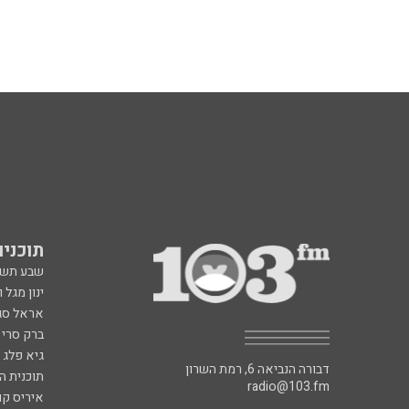
תוכניות fm
שבע תש
ינון מגל 
אראל סג"
ברק סרי 
גיא פלג
דבורה הנביאה 6, רמת השרון
תוכנית ה
radio@103.fm
איריס קו