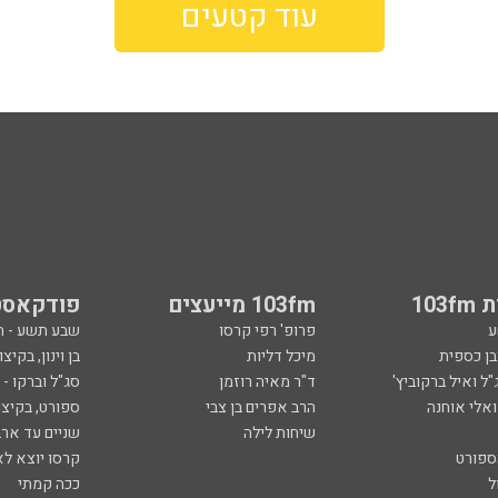
עוד קטעים
103
103fm מייעצים
פודקאסט
ע
פרופ' רפי קרסו
שבע תשע - 
ובן כספית
מיכל דליות
בן וינון, בקיצו
ל ואיל ברקוביץ'
ד"ר מאיה רוזמן
סג"ל וברקו -
ואלי אוחנה
הרב אפרים בן צבי
ספורט, בקיצו
שיחות לילה
שניים עד ארב
ספורט
קרסו יוצא לא
ל
ככה קמתי