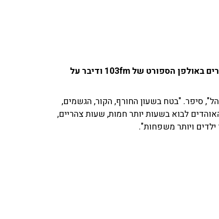
ארז כלפון, יו''ר מנהלת הליגות בכדורגל, שוחח עם החברים באולפן הספורט של 103fm ודיבר על
", סיפר. "בטח בשעון החורף, הקור, הגשמים,
והדים לבוא בשעות יותר חמות, שעות צהריים,
ילדים ויותר משפחות".