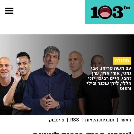
ספורט
עם משה פרימו, אבי
נמני, אורי אוזן, ערן
זהבי, חיים רביבו, יוני
הללי, לירן שכנר וגילי
ורמוט
ראשי
|
תוכניות מלאות
|
RSS
|
פייסבוק