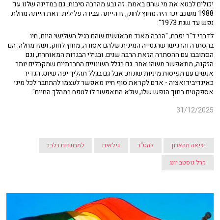
יכולים לבטא את מי שהם באמת. זה נבע מהרבה סיבות. גם במדינה שלנו עד
1988 משכב זכר היה מחוץ לחוק, זו הייתה עבירה פלילית. זאת הייתה מחלת
נפש עד שנת 1973".
לדברי ד"ר יפרח, "הרבה מאוד מהאנשים שהם בגיל השלישי היום, חיו
בהסתרה והרגישו שהנטייה המינית שלהם אסורה, מחוץ לחוק, ושזו מחלה. הם
הסתובבו עם ההסתרה הזאת הרבה שנים. ובגילי הבגרות המאוחרת, וגם
הזקנה, מתאפשר משהו אחר. גם בגלל השינויים החברתיים שמקבלים יותר
אנשים עם תפיסות מיניות שונות. אבל גם בגלל תהליך יפה שיונג הגדיר
כאינדיבידואציה - אדם לקראת סוף חייו מאפשר לעצמו להתחבר לכל מיני
אספקטים בתוך הנפש שלו, שלא התאפשר לו לטפח במהלך החיים".
31/12/2025
יציאה מהארון
להט"ב
גילאים
למבוגרים בלבד
קרל גוסטב יונג