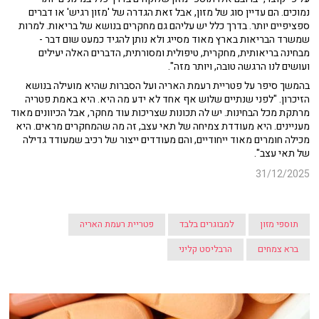
נמוכים. הם עדיין סוג של מזון, אבל זאת הגדרה של 'מזון רגיש' או דברים
ספציפיים יותר. בדרך כלל יש עליהם גם מחקרים בנושא של בריאות. למרות
שמשרד הבריאות בארץ מאוד מסייג ולא נותן להגיד כמעט שום דבר -
מבחינה בריאותית, מחקרית, טיפולית ומסורתית, הדברים האלה יעילים
ועושים לנו הרגשה טובה, ויותר מזה".
בהמשך סיפר על פטריית רעמת האריה ועל הסברות שהיא מועילה בנושא
הזיכרון. "לפני שנתיים שלוש אף אחד לא ידע מה היא. היא באמת פטריה
מרתקת מכל הבחינות. יש לה תכונות שצריכות עוד מחקר, אבל הכיוונים מאוד
מעניינים. היא מעודדת צמיחה של תאי עצב, זה מה שהמחקרים מראים. היא
מכילה חומרים מאוד ייחודיים, והם מעודדים ייצור של רכיב שמעודד גדילה
של תאי עצב".
31/12/2025
תוספי מזון
למבוגרים בלבד
פטריית רעמת האריה
ברא צמחים
הרבליסט קליני