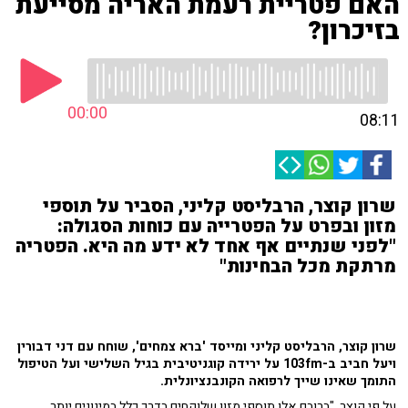
האם פטריית רעמת האריה מסייעת
בזיכרון?
00:00
08:11
שרון קוצר, הרבליסט קליני, הסביר על תוספי
מזון ובפרט על הפטרייה עם כוחות הסגולה:
"לפני שנתיים אף אחד לא ידע מה היא. הפטריה
מרתקת מכל הבחינות"
שרון קוצר, הרבליסט קליני ומייסד 'ברא צמחים', שוחח עם דני דבורין
ויעל חביב ב-103fm על ירידה קוגניטיבית בגיל השלישי ועל הטיפול
התומך שאינו שייך לרפואה הקונבנציונלית.
על פי קוצר, "ברובם אלו תוספי מזון שלוקחים בדרך כלל במינונים יותר