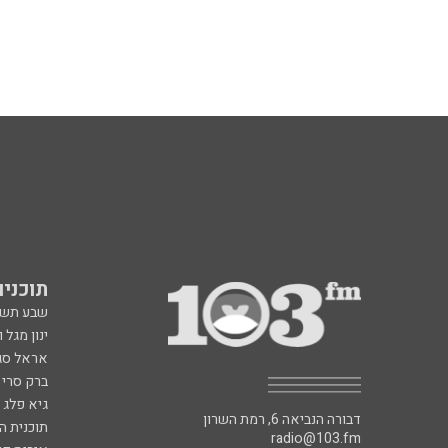
תוכניות fm
שבע תש
ינון מגל 
אראל סג"
ברק סרי 
גיא פלג
דבורה הנביאה 6, רמת השרון
תוכנית ה
radio@103.fm