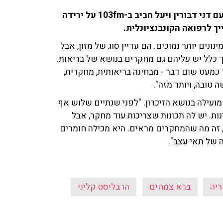
שרון קוצר, הרבליסט קליני ומייסד 'ברא צמחים', שוחח עם דני דבורין ויעל חביב ב-103fm על ירידה
ך לרפואה הקונבנציונלית.
ונים יותר נמוכים. הם עדיין סוג של מזון, אבל
רך כלל יש עליהם גם מחקרים בנושא של בריאות.
כמעט שום דבר - מבחינה בריאותית, מחקרית,
 טובה, ויותר מזה".
עילה בנושא הזיכרון. "לפני שנתיים שלוש אף
ת. יש לה תכונות שצריכות עוד מחקר, אבל
, זה מה שהמחקרים מראים. היא מכילה חומרים
ה של תאי עצב".
יה
ברא צמחים
הרבליסט קליני