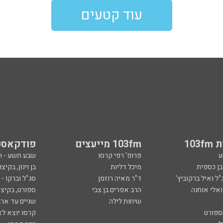
עוד קטעים
103
103fm מייעצים
פודקאסט
ע
פרופ' רפי קרסו
שבע תשע - 
ובן כספית
מיכל דליות
בן וינון, בקיצו
ל ואיל ברקוביץ'
ד"ר מאיה רוזמן
סג"ל וברקו -
ואלי אוחנה
הרב אפרים בן צבי
ספורט, בקיצו
שיחות לילה
שניים עד ארב
ספורט
קרסו יוצא לא