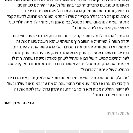
ראשונה שנפגשנו כחברים זה כבר בהפועל ת"א.ערן היה לנו כשחקנים,
כקבוצה, אחד המשמעותיים, הוא היה שם כל פעם שהיינו צריכים
אותו. הנקודה הכי גדולה בקריירה שלו? דווקא העונה האחרונה, לדעת לקבל
את זה שאתה פתאום שחקן ספסל, בא מאמן זר, ואומר לך אתה חלוץ שני
או שלישי, ואתה מצליח להתמודד".
התזמון "אמרתי לו מה בוער? קח לך כמה חודשים, אם נודיע עוד חצי שנה
יקרה משהו? העיתוי לא חשוב חוץ מהעיתוי שהוא חשב לעשות את זה
אתמול ואז חשב שזה יהרוס את המסיבה, אז הוא עשה את זה היום. רוב
הפרישות נעשות שאין בך עניין או שאתה פצוע, פה היה המון עניין. נתתי
לערן להיכנס למישור של הבוא נתחיל לשחק פאדל וטיפה נשחרר, היה לו
מבפנים את התקווה שאולי יקרה משהו. בחודשיים האחרונים הוא קיבל את
ההחלטה שלא יחזור לכדורגל".
"זה חלק מהמחשבה שלי שאמרתי בוא תפרוש לאט לאט, תבין את הדברים
תוך כדי תנועה ואז תפרוש. אחרי החצי שנה הזאת ערן בא מאוד שלם ובשל
לפרישה, החלטה מכוח ולא חוסר ברירה, זה יתרון גדול. ערן לוקח את זה
בפרופורציות הנכונות".
עריכה: עידן נאור
01/01/2026