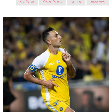
איתי שכטר
ערן זהבי
כדורגל ישראלי
הפועל ת''א