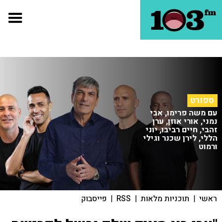
ספורט
עם משה פרימו, אבי
נמני, אורי אוזן, ערן
זהבי, חיים רביבו, יוני
הללי, לירן שכנר וגילי
ורמוט
ראשי
|
תוכניות מלאות
|
RSS
|
פייסבוק