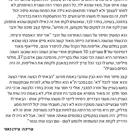
שנה איתו אבל, מאז שהוא ילד, כל הזמן הסדר הזה ושגרת האימונים, לא
לוותר לעצמך ולא לשחרר ופתאום הוא גילה את הפתח שהוא טיפה יכול
לנוח, זה גם עשה לו משהו חדש ונעים. כל ההתעסקות הזאת בכדורגל,
בתזונה, בשינה, בחדר לבד, שאנשים לקחו את זה כאילו למקום שהוא מתפנק
וערן לקח את זה למקום של מקצוען, זה מתיש", שיתף קצב סוכנו של זהבי.
הוא המשיך וסיפר על השנה האחרונה של זהבי: "אני יותר האמנתי ורציתי,
הרגשתי שהשנה האחרונה הייתה מאוד קשה והוא סיים אותה כמו שהוא
תכנן בחלום שלו, אליפות מול הקהל שלו, להיפרד מהם , פלייאוף מאוד
דומיננטי של 8 שערים ב-10 משחקים אחרי שרוב העונה הוא שובש. השנה
האחרונה היא השנה הכי טובה שלו בקריירה, מהסיבה שבן אדם בן 37, מולטי
מיליונר, שיש לו כבר הכל צריך להיות במאבק ולקחת את האליפות, זה היה
הסיום בשבילו".
קצב סיפר מתי הוא הבין שזהבי באמת פורש: "הבאתי לו הצעה אחרי הצעה
והוא אמר להכל 'לא'. גם במכבי ת"א הוא החליט שלא, למרות שבתקשורת
בחשו בעניין של חזרה למכבי, אולי כי חסר עוד מנהיג בחדר הלבשה או כי היה
חסר חלוץ. זה מאוד מחמיא אם מכבי היו פונים אליו, לא באמת היה שיח על
העניין הזה משני הצדדים. ניסיתי לייצר לו משהו שידליק אותו - הבאתי לו
לפני שבועיים הצעה מטוקיו והוא לא רצה, חשבתי שזה יכול להיות מסע
מדליק, יפן היא מדינה מדהימה גם לחיות וגם ליגה מטורפת. אותו זה לא
הדליק. היה משהו במקסיקו בסכומים שאתה אומר 'וואו', אבל לא היה לו את
הדרייב לקחת את המשפחה ולנסוע לשם - שם הבנו שזה נגמר".
עריכה: עידן נאור