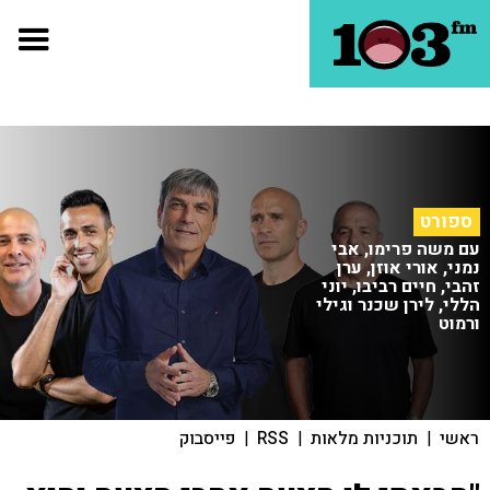
ספורט
עם משה פרימו, אבי
נמני, אורי אוזן, ערן
זהבי, חיים רביבו, יוני
הללי, לירן שכנר וגילי
ורמוט
ראשי
|
תוכניות מלאות
|
RSS
|
פייסבוק