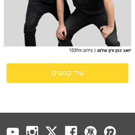
יואב כהן ורון שלום
| צילום: 103fm
עוד קטעים