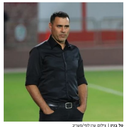
טל בנין
| צילום: ערן לוף/מעריב