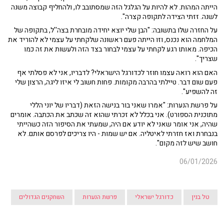
הייתה המהות. לא להיות על הגלגל הזה שמסתובב לו, ולהחליף קבוצה משנה
לשנה. זזתי הצידה לתקופה קצרה".
על החזרה שלו בתשובה: "הבן שלי יוצא יחידה מובחרת בצה''ל, בתקופה של
המלחמה הוא נכנס, וזו הייתה פעם ראשונה שלקחתי על עצמי לא להוריד את
הכיפה. מאותו רגע לקחתי על עצמי לבחור בצד הזה ולעשות את זה כמו
שצריך".
האם הוא רואה עצמו חוזר לכדורגל הישראלי? לדבריו, אני לא פסלתי אף
פעם שום דבר. טיילתי בהרבה מקומות. פחות חשוב לי איזו ליגה, הרצון שלי
זה להשפיע".
על פרשת הנערות: "אמרו שאני בור בנישה הזאת (דבריו של יוני הללי
מתוכנית הספורט). אני בכלל לא זכרתי שהוא זה שכתב את הכתבה. אומרים
שהיה, אני אומר שאני לא יודע אם היה, שמעתי את הסיפור הזה כשהייתי
בנבחרת ואז חזרתי לאיטליה. אם יש שמות - היו צריכים לפרסם אותם. לא
חושב שיש לזה מקום".
06/01/2026
טל בנין
כדורגל ישראלי
פרשת הנערות
השחקנים הגדולים