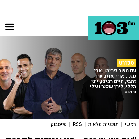
ספורט
עם משה פרימו, אבי
נמני, אורי אוזן, ערן
זהבי, חיים רביבו, יוני
הללי, לירן שכנר וגילי
ורמוט
ראשי
|
תוכניות מלאות
|
RSS
|
פייסבוק