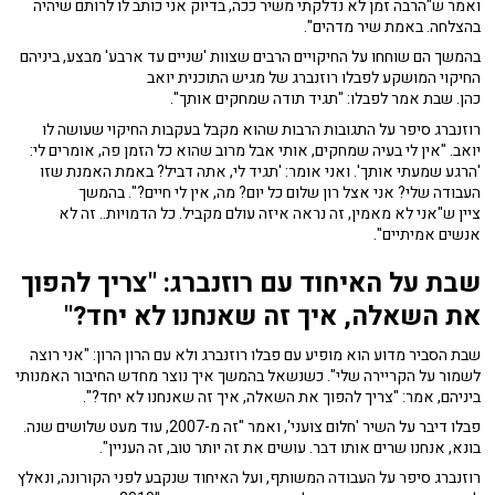
ואמר ש"הרבה זמן לא נדלקתי משיר ככה, בדיוק אני כותב לו לרותם שיהיה
בהצלחה. באמת שיר מדהים".
בהמשך הם שוחחו על החיקויים הרבים שצוות 'שניים עד ארבע' מבצע, ביניהם
החיקוי המושקע לפבלו רוזנברג של מגיש התוכנית יואב
כהן. שבת אמר לפבלו: "תגיד תודה שמחקים אותך".
רוזנברג סיפר על התגובות הרבות שהוא מקבל בעקבות החיקוי שעושה לו
יואב. "אין לי בעיה שמחקים, אותי אבל מרוב שהוא כל הזמן פה, אומרים לי:
'הרגע שמעתי אותך'. ואני אומר: 'תגיד לי, אתה דביל? באמת האמנת שזו
העבודה שלי? אני אצל רון שלום כל יום? מה, אין לי חיים?". בהמשך
ציין ש"אני לא מאמין, זה נראה איזה עולם מקביל. כל הדמויות.. זה לא
אנשים אמיתיים".
שבת על האיחוד עם רוזנברג: "
צריך להפוך
את השאלה, איך זה שאנחנו לא יחד?"
שבת הסביר מדוע הוא מופיע עם פבלו רוזנברג ולא עם הרון הרון: "אני רוצה
לשמור על הקריירה שלי". כשנשאל בהמשך איך נוצר מחדש החיבור האמנותי
ביניהם, אמר: "צריך להפוך את השאלה, איך זה שאנחנו לא יחד?".
פבלו דיבר על השיר 'חלום צועני', ואמר "זה מ-2007, עוד מעט שלושים שנה.
בונא, אנחנו שרים אותו דבר. עושים את זה יותר טוב, זה העניין".
רוזנברג סיפר על העבודה המשותף, ועל האיחוד שנקבע לפני הקורונה, ונאלץ