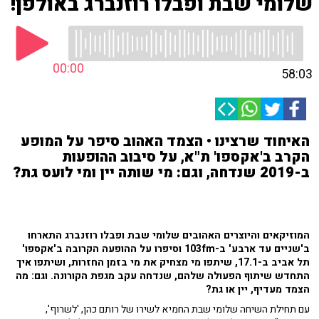
שלומי שבת ופבלו רוזנברג באולפן!
00:00
58:03
האיחוד שרצינו • הצמד האהוב סיפר על המופע
הקרב ב'אקספו' ת"א, על סיבוב ההופעות
ב-2019 שנדחה, וגם: מי שותה יין ומי לועס גת?
המוזיקאים והיוצרים האהובים שלומי שבת ופבלו רוזנברג התארחו
ב'שניים עד ארבע' ב-103fm וסיפרו על ההופעה הקרובה ב'אקספו'
תל אביב ב-17.1, שיתפו מי מצחיק את מי בזמן החזרות, ושיתפו איך
התחדש שיתוף הפעולה שלהם, שנדחה עקב מגפת הקורונה. וגם: מה
הצמד מעדיף, יין או גת?
עם תחילת השיחה שלומי שבת החמיא לשירו של רותם כהן, 'לשרוף',