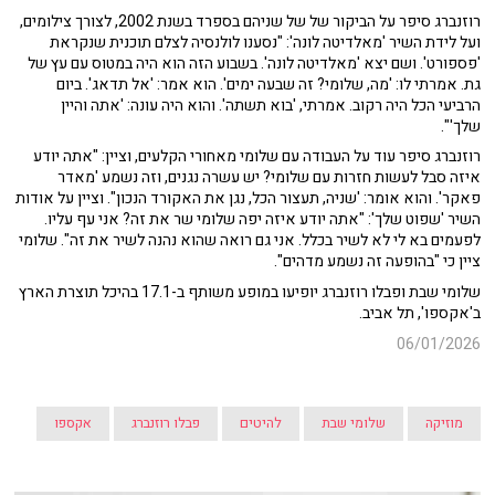
רוזנברג סיפר על הביקור של של שניהם בספרד בשנת 2002, לצורך צילומים,
ועל לידת השיר 'מאלדיטה לונה': "נסענו לולנסיה לצלם תוכנית שנקראת
'פספורט'. ושם יצא 'מאלדיטה לונה'. בשבוע הזה הוא היה במטוס עם עץ של
גת. אמרתי לו: 'מה, שלומי? זה שבעה ימים'. הוא אמר: 'אל תדאג'. ביום
הרביעי הכל היה רקוב. אמרתי, 'בוא תשתה'. והוא היה עונה: 'אתה והיין
שלך'".
רוזנברג סיפר עוד על העבודה עם שלומי מאחורי הקלעים, וציין: "אתה יודע
איזה סבל לעשות חזרות עם שלומי? יש עשרה נגנים, וזה נשמע 'מאדר
פאקר'. והוא אומר: 'שניה, תעצור הכל, נגן את האקורד הנכון". וציין על אודות
השיר 'שפוט שלך': "אתה יודע איזה יפה שלומי שר את זה? אני עף עליו.
לפעמים בא לי לא לשיר בכלל. אני גם רואה שהוא נהנה לשיר את זה". שלומי
ציין כי "בהופעה זה נשמע מדהים".
שלומי שבת ופבלו רוזנברג יופיעו במופע משותף ב-17.1 בהיכל תוצרת הארץ
ב'אקספו', תל אביב.
06/01/2026
מוזיקה
שלומי שבת
להיטים
פבלו רוזנברג
אקספו