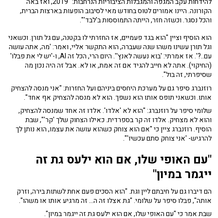
להידחות עקב המגפה והמגבלות הציבוריות הנרחבות: "2019, ואז באה
הקורונה. היינו אמורים לטוס בחודש מאי לסיבוב הופעות בארצות הברית,
והכל נסגר. וכשזה חזר, הייתה התמוססות ב'לבד'".
הוא הוסיף וציין "הוא בגד פעמיים, אז החזרתי לו בקטנה, עם גל תורן. וכשאני
וגל תורן עשינו משהו שנה שעברה, הוא התקשר אליי, ואמר: 'מה, אתה עושה
עם..?'. אז אמרתי: 'בוא נעשה לאנץ''. היום הרי, הכל זה AI, ו-'יש לי את פבלו'
(החיקוי). אתה לא חייב להגיד אם זה אמת, או לא. אבל זה היה נכון מה
שסיפרתי, זה בול".
רוזנברג סיפר גם על מערכת היחסים ביניהם ועל החזרות: "אני מנסה להצחיק
אותו. וכשאני תופס אותו הוא נשפך. הוא לא מנסה להצחיק אף אחד".
שלומי סיפר על רוזנברג: "הוא לא 'אלדו'. אלדו זה אחד שמנסה להצחיק,
והוא לא מצחיק. אלדו זה קר בספרדית. כאילו הצחוק שלך 'קר'", שבת
הוסיף. רוזנברג ציין כי "אם הוא צוחק כשהוא עושה את עצמו, הוא נותן לך
להרגיש- 'אני צוחק סתם עכשיו'".
"עם האופי שלו, אם הוא ילעס גת זה
ייגמר במיון"
הם דיברו גם על חיבתם ליין וגת. "הוא הסכים פעם אחת לשתות בירה, וזרק
אותה", פבלו סיפר על שלומי. "גת אצלו זה ה... זה מרגיע אותו או משהו".
שבת אמר כי "עם האופי שלו, אם הוא ילעס גת זה ייגמר במיון".