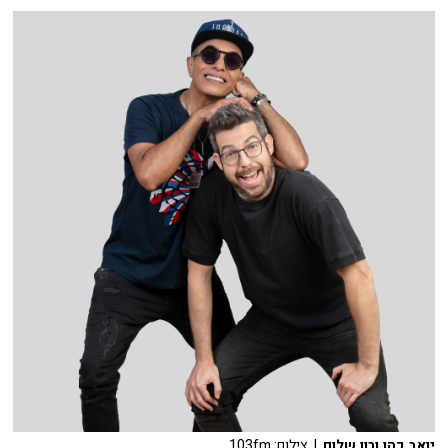
יואב כהן ורון שלום
| צילום: 103fm