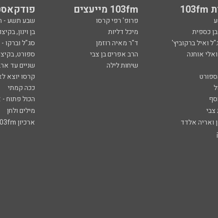
103
103fm מייעצים
פודקאסט
ע
פרופ' רפי קרסו
שבע תשע - 
ובן כספית
מיכל דליות
בן וינון, בקיצו
ל ואיל ברקוביץ'
ד"ר מאיה רוזמן
סג"ל וברקו -
ואלי אוחנה
הרב אפרים בן צבי
ספורט, בקיצו
שיחות לילה
שניים עד ארב
ספורט
קרסו יוצא לא
ל
ככה קמתי
סף
הכול פתוח - א
 צבי
מילים ולחן
ן ואריה אלדד
ארכיון 103fm