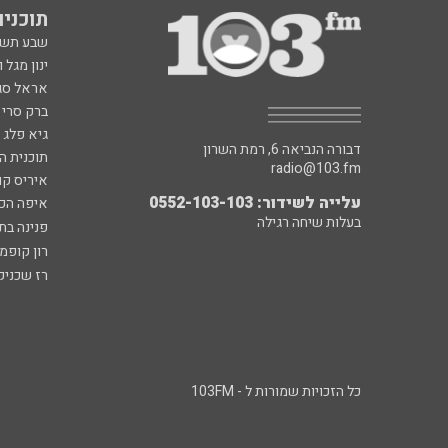
תוכניות fm
שבע תש
ינון מגל 
אראל סג"
ברק סרי 
גיא פלג
דבורה הנביאה 6, רמת השרון
תוכנית ה
radio@103.fm
איריס קו
עלייה לשידור: 0552-103-103
איפה הכ
בעלות שיחה רגילה
פנינה בת
רון קופמ
רז שכניק
כל הזכויות שמורות ל - 103FM