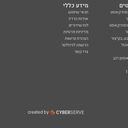
ים
מידע כללי
הפודקאסט
תנאי שימוש
ר
אודות הרדיו
 הפודקאסט
לוח שידורים
ר
מדיניות פרטיות
ע, בקיצור
הצהרת נגישות
כול
הרשמה לניוזלטר
צרו קשר
מנון רגב
created by
CYBER
SERVE