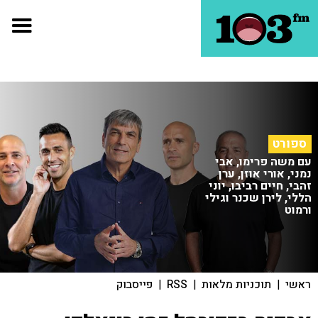
ספורט
עם משה פרימו, אבי
נמני, אורי אוזן, ערן
זהבי, חיים רביבו, יוני
הללי, לירן שכנר וגילי
ורמוט
ראשי
|
תוכניות מלאות
|
RSS
|
פייסבוק