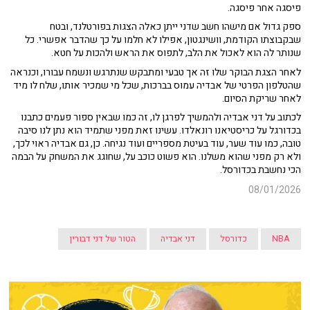
פיסגה אחר פיסגה.
ספק גדול אם מישהו חשב שדני ייתן כאלה הצגות בפורטלנד, ובטח
שבקבוצתו הקודמת, וושינגטון, אפילו לא חלמו על כך שהדבר אפשרי. כל
שנותר לה הוא לאכול את הלב, לתפוס את הראש ולהכות על חטא.
לאחר הצגת הבוקר שלו זה אך טבעי ומתבקש שנתרגש ונשמח עבורו, וכנראה
שהטלפון הפרטי של אבדיה עמוס בברכות, שכל מי שמכיר אותו, שלח לו מיד
לאחר שריקת הסיום.
לכתוב על דני אבדיה ולהמשיך לפרגן לו, זה כמו שבאין ספור פעמים כתבנו
בכדורגל על כריסטיאנו רונאלדו. עשינו זאת מפני שתמיד הוא נתן לנו סיבה
טובה, כמו עוד שער, עוד בעיטת מספריים ועוד נגיחה. כן, גם אבדיה ראוי לכך,
ולא רק מפני שהוא משלנו. הוא פשוט כוכב על, שחוגג את המשחק על הבמה
הכי נחשבת בכדורסל.
08/01/2026
NBA
כדורסל
דני אבדיה
הטור של דני דבורין