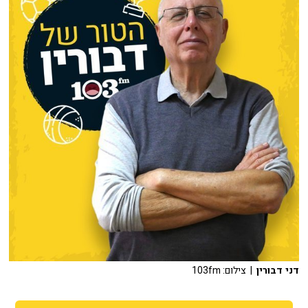
דני דבורין
| צילום: 103fm