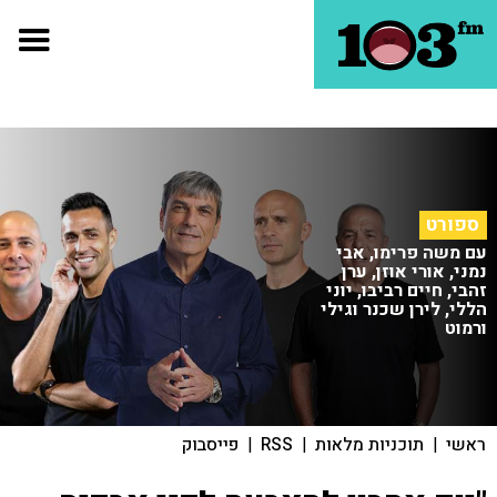
ספורט
עם משה פרימו, אבי
נמני, אורי אוזן, ערן
זהבי, חיים רביבו, יוני
הללי, לירן שכנר וגילי
ורמוט
ראשי
|
תוכניות מלאות
|
RSS
|
פייסבוק