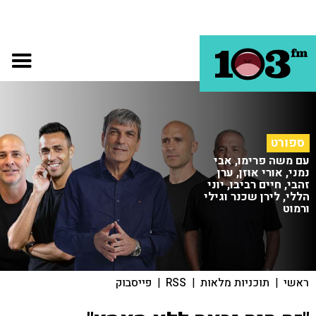
ספורט
עם משה פרימו, אבי
נמני, אורי אוזן, ערן
זהבי, חיים רביבו, יוני
הללי, לירן שכנר וגילי
ורמוט
ראשי
|
תוכניות מלאות
|
RSS
|
פייסבוק