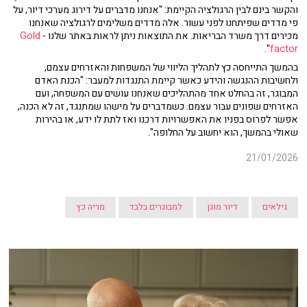
והקשר בינם לבין הרגולציה הקיימת:
"אנחנו מדברים על דירוג מערכי דיור, על
פי מדדים שפיתחנו לפני עשור. אלה מדדים משלימים לרגולציה שאנחנו
Gold
מכירים דרך משרד הבריאות. את התוצאות ניתן לראות באתר שלנו -
factor
".
בהמשך התייחסה כץ לתהליך הליווי של המשפחות והאזרחים עצמם,
ולחשיבות ההנגשה והידע כאשר קיימת התנגדות למעבר:
"הכנת האדם
המבוגר, זה בהחלט אחד מהתהליכים שאנחנו עושים עם המשפחה, ועם
האזרחים שפונים עבור עצמם. כשמדברים על מישהו שמתנגד, זה לא הכנה,
אפשר לפרוס בפניו את האפשרויות דרכנו ואז לתת לו ידע, או בהירות
שאולי בהמשך, הוא יחשוב על החלופה".
21/01/2026
גילאים
דיור מוגן
למבוגרים בלבד
מריה כץ