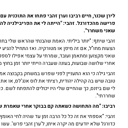
לירן שכנר, חיים רביבו וערן זהבי פתחו את התוכנית 
פרישה מהכדורגל. זהבי: "
הייתה לי את הפריבילגיה להח
שאני משחרר".
זהבי שיתף: "יותר ביליתי. האמת שהבנתי שהראש שלי בחוץ
הצעות מחו"ל, אם זה מיפן או מטורקיה. ואז התחיל להגיע ינ
שאני מקצוען ומתאמן ועובד, שמרתי על עצמי אפילו לספק 
אחרי שלושה שבועות, בעונה שעברה הייתי יותר זמן בחוץ 
זהבי גילה כי הוא התעניין לפני שפרש במשחק בקבוצה אמרי
טובה שיש בה קהילה יהודית, רציתי את לוס אנג'לס, או את נ
לי שם ביזנס, כך שהחיים שלי היו יכולים להתפתח לשם. כש
שחררתי".
רביבו: "מה התחושה כשאתה קם בבוקר אחרי שאמרת ש
זהבי: "אספתי את זה כל כל הרבה זמן עד שהיה לחי האומ
כדורגל שלא יודעים מה יקרה איתו, ל'ערן זהבי פרש'. עשו