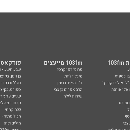
103
103fm מייעצים
פודקאסט
ע
פרופ' רפי קרסו
שבע תשע - 
ובן כספית
מיכל דליות
בן וינון, בקיצו
ל ואיל ברקוביץ'
ד"ר מאיה רוזמן
סג"ל וברקו -
ואלי אוחנה
הרב אפרים בן צבי
ספורט, בקיצו
שיחות לילה
שניים עד ארב
ספורט
קרסו יוצא לא
ל
ככה קמתי
סף
הכול פתוח - א
 צבי
מילים ולחן