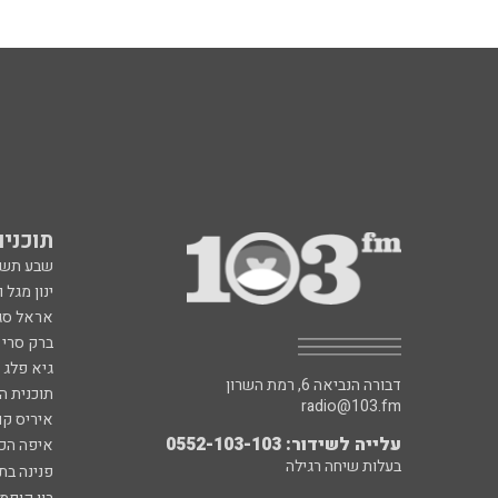
תוכניות fm
שבע תש
ינון מגל 
אראל סג"
ברק סרי 
גיא פלג
דבורה הנביאה 6, רמת השרון
תוכנית ה
radio@103.fm
איריס קו
עלייה לשידור: 0552-103-103
איפה הכ
בעלות שיחה רגילה
פנינה בת