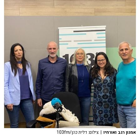
אמנון רגב ואורחיו
| צילום: דלית כהן/103fm