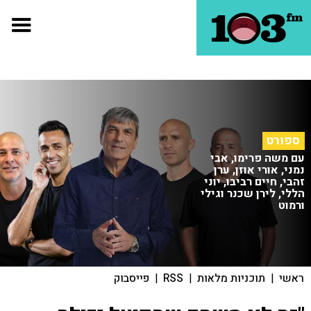
ספורט
עם משה פרימו, אבי
נמני, אורי אוזן, ערן
זהבי, חיים רביבו, יוני
הללי, לירן שכנר וגילי
ורמוט
ראשי
|
תוכניות מלאות
|
RSS
|
פייסבוק