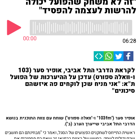
"זה לא משחק שהפועל יכולה
להרשות לעצמה להפסיד"
00:00
06:28
לקראת הדרבי התל אביבי, אופיר סער (103
ו-וואלה ספורט) עדכן על ההיערכות של הפועל
ת"א: "אני מניח שכן לוקחים פה איזשהם
סיכונים"
אופיר סער ('103fm' ו-'וואלה ספורט') שוחח עם צוות התוכנית בנושא
הדרבי התל אביבי שייערך הערב (ב').
ראשית התייחס לשחקנים הפצועים של הסגל, ואמר כי "מבחינתם הם חושבים
שהם יכולים לשחק, החשש של הצוות הרפואי זה שאם הם מחמירים את