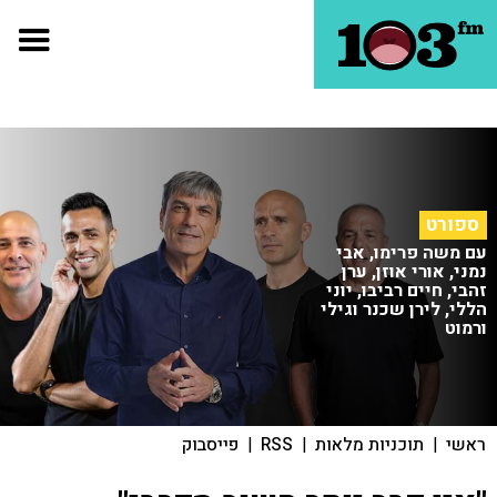
ספורט
עם משה פרימו, אבי
נמני, אורי אוזן, ערן
זהבי, חיים רביבו, יוני
הללי, לירן שכנר וגילי
ורמוט
ראשי
|
תוכניות מלאות
|
RSS
|
פייסבוק