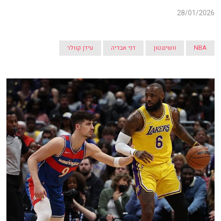
28/01/2026
NBA
וושינגטון
דני אבדיה
עידן קוולר