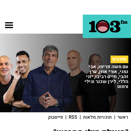
ספורט
עם משה פרימו, אבי
נמני, אורי אוזן, ערן
זהבי, חיים רביבו, יוני
הללי, לירן שכנר וגילי
ורמוט
ראשי
|
תוכניות מלאות
|
RSS
|
פייסבוק