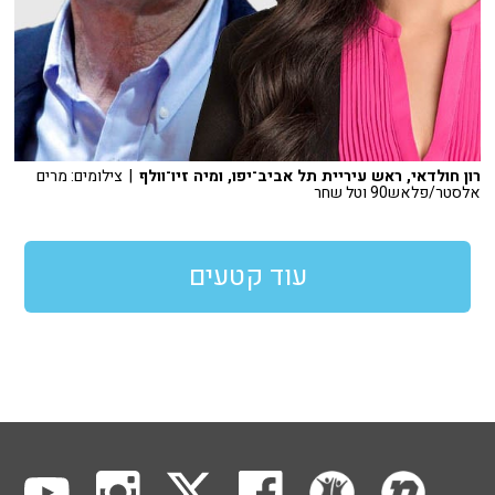
רון חולדאי, ראש עיריית תל אביב־יפו, ומיה זיו־וולף
| צילומים: מרים
אלסטר/פלאש90 וטל שחר
עוד קטעים