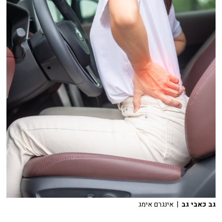
גב כאבי גב
| אינגרם אימג