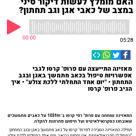
האם מומלץ לעשות דיקור סיני
במצב של כאבי אגן וגב תחתון?
00:00
05:28
מאזינה התייעצה עם פרופ' קרסו לגבי
אפשרויות טיפול בכאב מתמשך באגן ובגב
התחתון • "יום אחד התחלתי ללכת צולע" • איך
הגיב פרופ' קרסו
המאזינה שוחחה עם פרופ' רפי קרסו ב־103fm על כאבים מתמשכים
שאובחנו כסקרואילאיטיס ועל חיפוש פתרונות להקלה.
תחילה המאזינה הסבירה לפרופ' קרסו על כאב מתמשך באגן ובגב התחתון:
"התחיל לי סקרואילאיטיס. אני יחסית בריאה, ויום אחד התחלתי ללכת צולע,