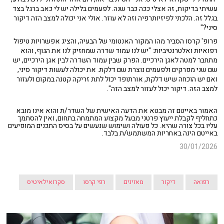
עשיתי בדיקות, זה אצלי ככה כבר שנה. לפעמים בלילה יש לי כאב ברגל בצד
בגלל זה. הלכתי לפיזיותרפיה וזה לא עוזר. אולי אני יכולה למצב הזה דיקור
סיני?"
פרופ' קרסו הסביר מהו המקור האנטומי של הבעיה, והציג אפשרויות טיפול
רפואיות ואלטרנטיביות: "יש לנו עמוד שדרה שמחזיק לנו את הגוף, והוא
מתחבר למטה לאגן הירכיים. הפרק שבין עמוד השדרה לבין אגן הירכיים, יש
שם שני מפרקים ולפעמים נוצרת שם דלקת. את יכולה לעשות דיקור סיני,
ואם יש הוכחה שיש דלקת, אורתופד יכול לתת זריקה קטנה במקום ולעזור
למצב הזה. דיקור יכול לעזור למצב הזה".
האמור באייטם זה מבטא את הדעה האישית של השדר/ת והוא אינו מובא
כתחליף לקבלת ייעוץ פרטני מבעל מקצוע המתמחה בתחום, ואין להסתמך
עליו בכל צורה שהיא. כל פעולה ושימוש שנעשים על בסיס התכנים המופיעים
באייטם הינה באחריות המשתמש/ת בלבד.
30/01/2026
רפואה
דיקור
מאזינים
רפי קרסו
סקרואילאיטיס