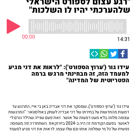
"רגע עצום לספורט הישראלי
שלהערכתי יהיו לו השלכות"
00:00
14:31
עידו גור ('ערוץ הספורט'): "לראות את דני מגיע
למעמד הזה, זה מבחינתי מרגש ברמה
הפטריוטית של המדינה"
עידו גור ('ערוץ הספורט'), שמסקר את דני אבדיה באן בי איי, התרגש עד
דמעות מהחדשות על בחירתו של דני אבדיה לשחק באולסטאר: "התרגשות
עצומה מלווה בלא מעט דמעות של אושר. זאת פעם שנייה שהילד גורם לי
לאושר. בפעם הקודמת זה היה ב-2024 ביורוקאפ. השתחררה פה מעמסה
נפשית של כל מי שמלווה אותו וגם שלו עצמו. לראות את דני מגיע למעמד