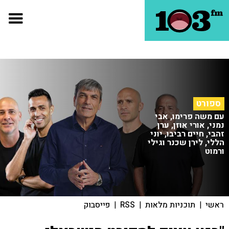
ספורט
עם משה פרימו, אבי
נמני, אורי אוזן, ערן
זהבי, חיים רביבו, יוני
הללי, לירן שכנר וגילי
ורמוט
ראשי
|
תוכניות מלאות
|
RSS
|
פייסבוק