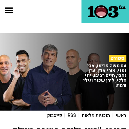
ספורט
עם משה פרימו, אבי
נמני, אורי אוזן, ערן
זהבי, חיים רביבו, יוני
הללי, לירן שכנר וגילי
ורמוט
ראשי
|
תוכניות מלאות
|
RSS
|
פייסבוק