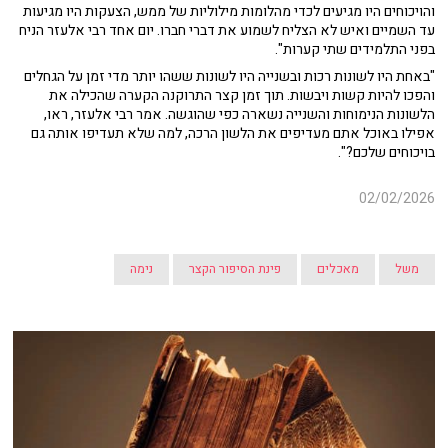
והויכוחים היו מגיעים לכדי מהלומות מילוליות של ממש, הצעקות היו מגיעות
עד השמיים ואיש לא הצליח לשמוע את דברי חברו. יום אחד רבי אלעזר הניח
בפני התלמידים שתי קערות".
"באחת היו לשונות רכות ובשנייה היו לשונות ששהו יותר מדי זמן על הגחלים
והפכו להיות קשות ויבשות. תוך זמן קצר התרוקנה הקערה שהכילה את
הלשונות הנימוחות והשנייה נשארה כפי שהוגשה. אמר רבי אלעזר, ראו,
אפילו באוכל אתם מעדיפים את הלשון הרכה, למה שלא תעדיפו אותה גם
בויכוחים שלכם?".
02/02/2026
משל
מאכלים
פינת הסיפור הקצר
נימה